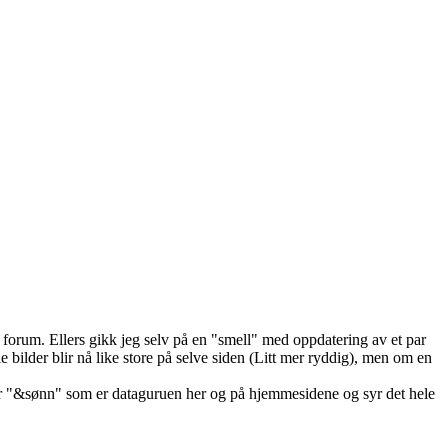
or forum. Ellers gikk jeg selv på en "smell" med oppdatering av et par
e bilder blir nå like store på selve siden (Litt mer ryddig), men om en
or "&sønn" som er dataguruen her og på hjemmesidene og syr det hele