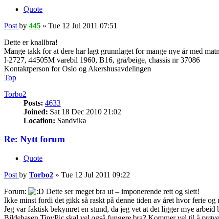
Quote
Post
by
445
»
Tue 12 Jul 2011 07:51
Dette er knallbra!
Mange takk for at dere har lagt grunnlaget for mange nye år med matn
I-2727, 44505M varebil 1960, B16, grå/beige, chassis nr 37086
Kontaktperson for Oslo og Akershusavdelingen
Top
Torbo2
Posts:
4633
Joined:
Sat 18 Dec 2010 21:02
Location:
Sandvika
Re: Nytt forum
Quote
Post
by
Torbo2
»
Tue 12 Jul 2011 09:22
Forum:
Dette ser meget bra ut – imponerende rett og slett!
Ikke minst fordi det gikk så raskt på denne tiden av året hvor ferie og 
Jeg var faktisk bekymret en stund, da jeg vet at det ligger mye arbeid
Bildebasen TinyPic skal vel også fungere bra? Kommer vel til å prøve 