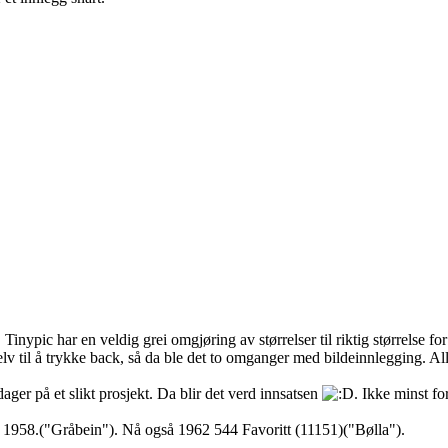
inypic har en veldig grei omgjøring av størrelser til riktig størrelse f
lv til å trykke back, så da ble det to omganger med bildeinnlegging. All
ager på et slikt prosjekt. Da blir det verd innsatsen
. Ikke minst f
958.("Gråbein"). Nå også 1962 544 Favoritt (11151)("Bølla").