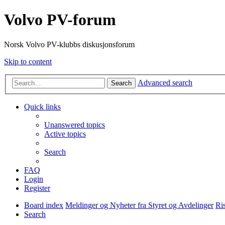
Volvo PV-forum
Norsk Volvo PV-klubbs diskusjonsforum
Skip to content
Advanced search
Search
Quick links
Unanswered topics
Active topics
Search
FAQ
Login
Register
Board index
Meldinger og Nyheter fra Styret og Avdelinger
Ri
Search