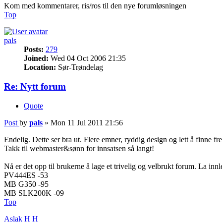
Kom med kommentarer, ris/ros til den nye forumløsningen
Top
pals
Posts:
279
Joined:
Wed 04 Oct 2006 21:35
Location:
Sør-Trøndelag
Re: Nytt forum
Quote
Post
by
pals
»
Mon 11 Jul 2011 21:56
Endelig. Dette ser bra ut. Flere emner, ryddig design og lett å finne fre
Takk til webmaster&sønn for innsatsen så langt!
Nå er det opp til brukerne å lage et trivelig og velbrukt forum. La in
PV444ES -53
MB G350 -95
MB SLK200K -09
Top
Aslak H H