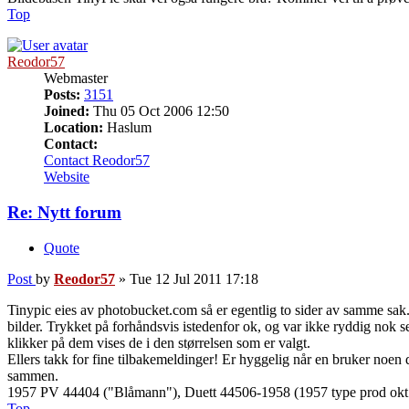
Top
Reodor57
Webmaster
Posts:
3151
Joined:
Thu 05 Oct 2006 12:50
Location:
Haslum
Contact:
Contact Reodor57
Website
Re: Nytt forum
Quote
Post
by
Reodor57
»
Tue 12 Jul 2011 17:18
Tinypic eies av photobucket.com så er egentlig to sider av samme sak. T
bilder. Trykket på forhåndsvis istedenfor ok, og var ikke ryddig nok se
klikker på dem vises de i den størrelsen som er valgt.
Ellers takk for fine tilbakemeldinger! Er hyggelig når en bruker noen d
sammen.
1957 PV 44404 ("Blåmann"), Duett 44506-1958 (1957 type prod okt 1
Top