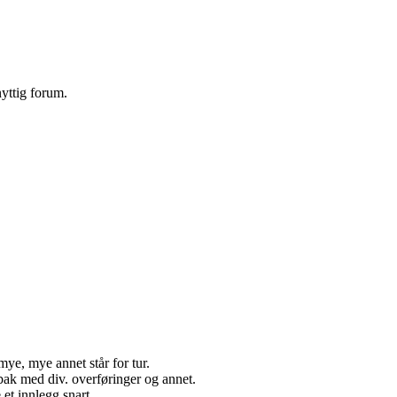
yttig forum.
mye, mye annet står for tur.
 bak med div. overføringer og annet.
et innlegg snart.