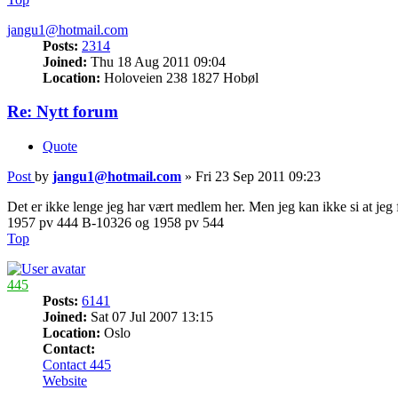
jangu1@hotmail.com
Posts:
2314
Joined:
Thu 18 Aug 2011 09:04
Location:
Holoveien 238 1827 Hobøl
Re: Nytt forum
Quote
Post
by
jangu1@hotmail.com
»
Fri 23 Sep 2011 09:23
Det er ikke lenge jeg har vært medlem her. Men jeg kan ikke si at jeg 
1957 pv 444 B-10326 og 1958 pv 544
Top
445
Posts:
6141
Joined:
Sat 07 Jul 2007 13:15
Location:
Oslo
Contact:
Contact 445
Website