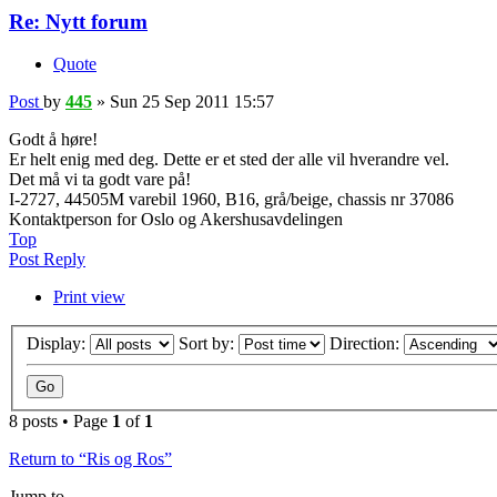
Re: Nytt forum
Quote
Post
by
445
»
Sun 25 Sep 2011 15:57
Godt å høre!
Er helt enig med deg. Dette er et sted der alle vil hverandre vel.
Det må vi ta godt vare på!
I-2727, 44505M varebil 1960, B16, grå/beige, chassis nr 37086
Kontaktperson for Oslo og Akershusavdelingen
Top
Post Reply
Print view
Display:
Sort by:
Direction:
8 posts • Page
1
of
1
Return to “Ris og Ros”
Jump to