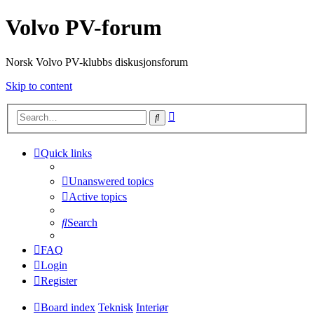
Volvo PV-forum
Norsk Volvo PV-klubbs diskusjonsforum
Skip to content
Advanced
Search
search
Quick links
Unanswered topics
Active topics
Search
FAQ
Login
Register
Board index
Teknisk
Interiør