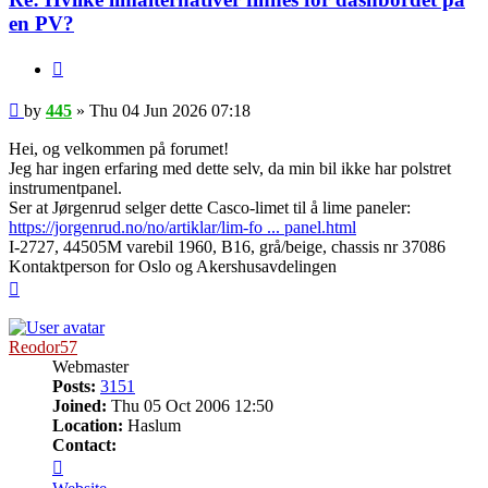
en PV?
Quote
Post
by
445
»
Thu 04 Jun 2026 07:18
Hei, og velkommen på forumet!
Jeg har ingen erfaring med dette selv, da min bil ikke har polstret
instrumentpanel.
Ser at Jørgenrud selger dette Casco-limet til å lime paneler:
https://jorgenrud.no/no/artiklar/lim-fo ... panel.html
I-2727, 44505M varebil 1960, B16, grå/beige, chassis nr 37086
Kontaktperson for Oslo og Akershusavdelingen
Top
Reodor57
Webmaster
Posts:
3151
Joined:
Thu 05 Oct 2006 12:50
Location:
Haslum
Contact:
Contact
Reodor57