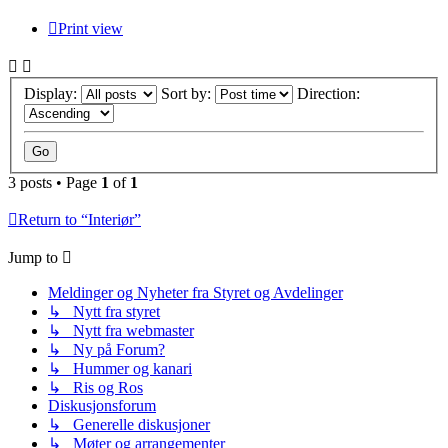
Print view
Display:
Sort by:
Direction:
3 posts • Page
1
of
1
Return to “Interiør”
Jump to
Meldinger og Nyheter fra Styret og Avdelinger
↳ Nytt fra styret
↳ Nytt fra webmaster
↳ Ny på Forum?
↳ Hummer og kanari
↳ Ris og Ros
Diskusjonsforum
↳ Generelle diskusjoner
↳ Møter og arrangementer