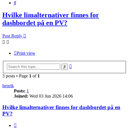
Search
Hvilke limalternativer finnes for
dashbordet på en PV?
Post Reply
Print view
Advanced
Search
search
3 posts • Page
1
of
1
henrik
Posts:
1
Joined:
Wed 03 Jun 2026 14:06
Hvilke limalternativer finnes for dashbordet på en
PV?
Quote