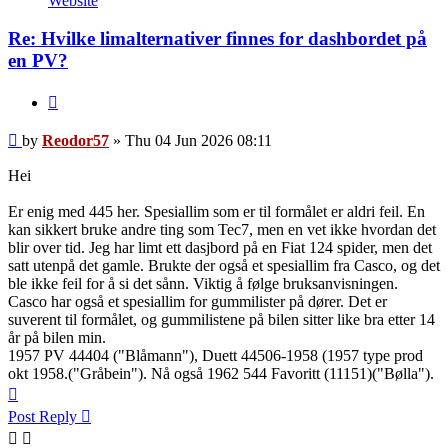
Website
Re: Hvilke limalternativer finnes for dashbordet på
en PV?
Quote
Post
by
Reodor57
»
Thu 04 Jun 2026 08:11
Hei
Er enig med 445 her. Spesiallim som er til formålet er aldri feil. En
kan sikkert bruke andre ting som Tec7, men en vet ikke hvordan det
blir over tid. Jeg har limt ett dasjbord på en Fiat 124 spider, men det
satt utenpå det gamle. Brukte der også et spesiallim fra Casco, og det
ble ikke feil for å si det sånn. Viktig å følge bruksanvisningen.
Casco har også et spesiallim for gummilister på dører. Det er
suverent til formålet, og gummilistene på bilen sitter like bra etter 14
år på bilen min.
1957 PV 44404 ("Blåmann"), Duett 44506-1958 (1957 type prod
okt 1958.("Gråbein"). Nå også 1962 544 Favoritt (11151)("Bølla").
Top
Post Reply