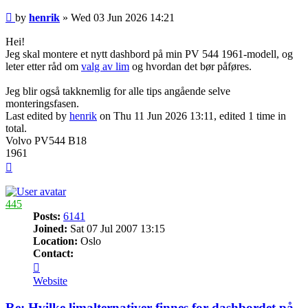
Post
by
henrik
»
Wed 03 Jun 2026 14:21
Hei!
Jeg skal montere et nytt dashbord på min PV 544 1961-modell, og
leter etter råd om
valg av lim
og hvordan det bør påføres.
Jeg blir også takknemlig for alle tips angående selve
monteringsfasen.
Last edited by
henrik
on Thu 11 Jun 2026 13:11, edited 1 time in
total.
Volvo PV544 B18
1961
Top
445
Posts:
6141
Joined:
Sat 07 Jul 2007 13:15
Location:
Oslo
Contact:
Contact
445
Website
Re: Hvilke limalternativer finnes for dashbordet på