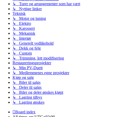
↳ Turer og arrangementer som har vært
↳ Nyttige linker
Teknisk
↳ Motor og tuning
↳ Elektro
↳ Karosseri
↳ Mekanisk
↳ Interiør
↳ Generelt vedlikehold
↳ Dekk og felg
↳ Custom
↳ Trimming, lett modifisering
Restaureringsprosjekter
↳ Min PV-Duett
↳ Medlemmenes egne prosjekter
Kjøp og salg
↳ Biler til salgs
↳ Deler til salgs
↳ Biler og deler ønskes kjøpt
↳ Lagring tilbys
↳ Lagring ønskes
Board index
All times are
UTC+02:00