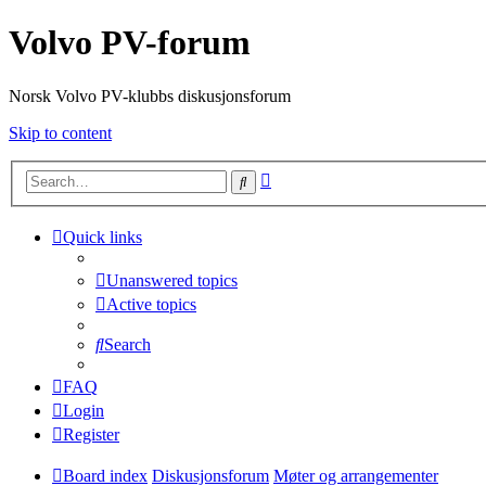
Volvo PV-forum
Norsk Volvo PV-klubbs diskusjonsforum
Skip to content
Advanced
Search
search
Quick links
Unanswered topics
Active topics
Search
FAQ
Login
Register
Board index
Diskusjonsforum
Møter og arrangementer