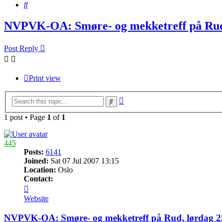
Search
NVPVK-OA: Smøre- og mekketreff på Rud, 
Post Reply
Print view
Advanced
Search
search
1 post • Page
1
of
1
445
Posts:
6141
Joined:
Sat 07 Jul 2007 13:15
Location:
Oslo
Contact:
Contact
445
Website
NVPVK-OA: Smøre- og mekketreff på Rud, lørdag 25