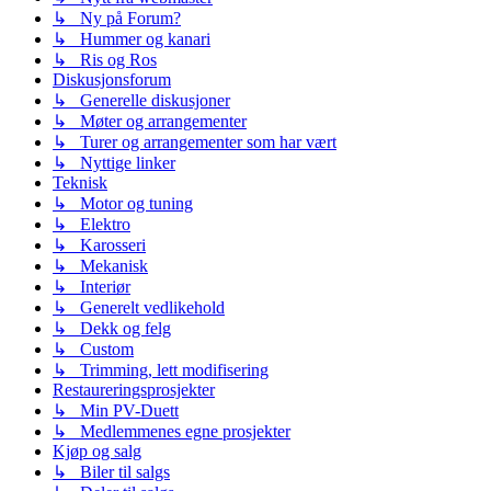
↳ Ny på Forum?
↳ Hummer og kanari
↳ Ris og Ros
Diskusjonsforum
↳ Generelle diskusjoner
↳ Møter og arrangementer
↳ Turer og arrangementer som har vært
↳ Nyttige linker
Teknisk
↳ Motor og tuning
↳ Elektro
↳ Karosseri
↳ Mekanisk
↳ Interiør
↳ Generelt vedlikehold
↳ Dekk og felg
↳ Custom
↳ Trimming, lett modifisering
Restaureringsprosjekter
↳ Min PV-Duett
↳ Medlemmenes egne prosjekter
Kjøp og salg
↳ Biler til salgs