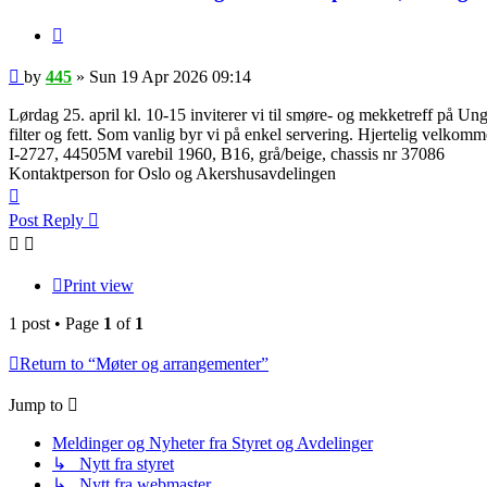
Quote
Post
by
445
»
Sun 19 Apr 2026 09:14
Lørdag 25. april kl. 10-15 inviterer vi til smøre- og mekketreff på Un
filter og fett. Som vanlig byr vi på enkel servering. Hjertelig velkomme
I-2727, 44505M varebil 1960, B16, grå/beige, chassis nr 37086
Kontaktperson for Oslo og Akershusavdelingen
Top
Post Reply
Print view
1 post • Page
1
of
1
Return to “Møter og arrangementer”
Jump to
Meldinger og Nyheter fra Styret og Avdelinger
↳ Nytt fra styret
↳ Nytt fra webmaster