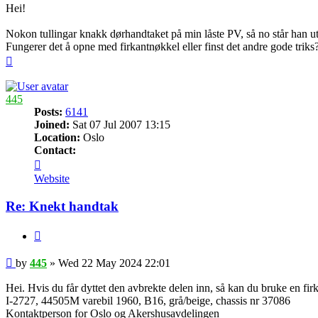
Hei!
Nokon tullingar knakk dørhandtaket på min låste PV, så no står han ut
Fungerer det å opne med firkantnøkkel eller finst det andre gode triks
Top
445
Posts:
6141
Joined:
Sat 07 Jul 2007 13:15
Location:
Oslo
Contact:
Contact
445
Website
Re: Knekt handtak
Quote
Post
by
445
»
Wed 22 May 2024 22:01
Hei. Hvis du får dyttet den avbrekte delen inn, så kan du bruke en firk
I-2727, 44505M varebil 1960, B16, grå/beige, chassis nr 37086
Kontaktperson for Oslo og Akershusavdelingen