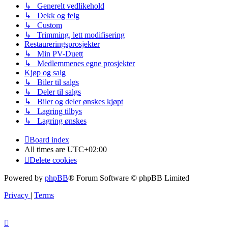
↳ Generelt vedlikehold
↳ Dekk og felg
↳ Custom
↳ Trimming, lett modifisering
Restaureringsprosjekter
↳ Min PV-Duett
↳ Medlemmenes egne prosjekter
Kjøp og salg
↳ Biler til salgs
↳ Deler til salgs
↳ Biler og deler ønskes kjøpt
↳ Lagring tilbys
↳ Lagring ønskes
Board index
All times are
UTC+02:00
Delete cookies
Powered by
phpBB
® Forum Software © phpBB Limited
Privacy
|
Terms