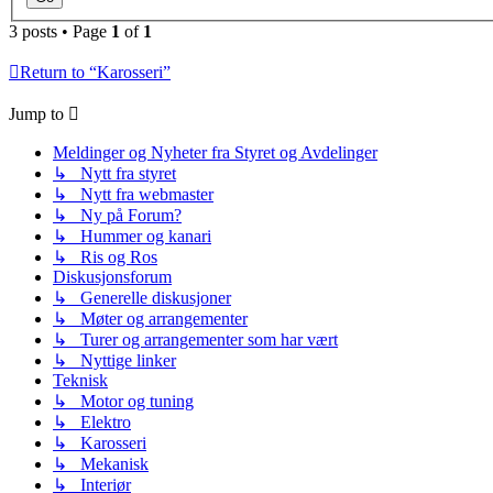
3 posts • Page
1
of
1
Return to “Karosseri”
Jump to
Meldinger og Nyheter fra Styret og Avdelinger
↳ Nytt fra styret
↳ Nytt fra webmaster
↳ Ny på Forum?
↳ Hummer og kanari
↳ Ris og Ros
Diskusjonsforum
↳ Generelle diskusjoner
↳ Møter og arrangementer
↳ Turer og arrangementer som har vært
↳ Nyttige linker
Teknisk
↳ Motor og tuning
↳ Elektro
↳ Karosseri
↳ Mekanisk
↳ Interiør