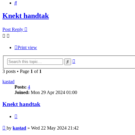
Search
Knekt handtak
Post Reply
Print view
Advanced
Search
search
3 posts • Page
1
of
1
kastad
Posts:
4
Joined:
Mon 29 Apr 2024 01:00
Knekt handtak
Quote
Post
by
kastad
»
Wed 22 May 2024 21:42