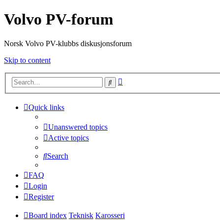
Volvo PV-forum
Norsk Volvo PV-klubbs diskusjonsforum
Skip to content
Advanced
Search
search
Quick links
Unanswered topics
Active topics
Search
FAQ
Login
Register
Board index
Teknisk
Karosseri