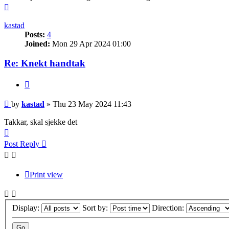
Top
kastad
Posts:
4
Joined:
Mon 29 Apr 2024 01:00
Re: Knekt handtak
Quote
Post
by
kastad
»
Thu 23 May 2024 11:43
Takkar, skal sjekke det
Top
Post Reply
Print view
Display:
Sort by:
Direction: