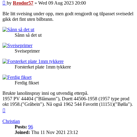
Post
by
Reodor57
»
Wed 09 Aug 2023 20:00
Ble litt sveising under opp, men godt rengjordt og tilpasset sveisedel
gikk det fint uten bilbrann.
Sånn så det ut
Sveiseprimer
Forsterket plate 1mm tykkere
Ferdig fikset
Brukte lanolinspray inni og utvendig etterpå.
1957 PV 44404 ("Blåmann"), Duett 44506-1958 (1957 type prod
okt 1958.("Gråbein"). Nå også 1962 544 Favoritt (11151)("Bølla").
Top
Christian
Posts:
96
Joined:
Thu 11 Nov 2021 23:12