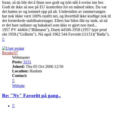
foran, så da blir det å finne noe godt og tykt stål å sveise inn her.
Godt de ikke så noe på EU kontrollen for en måned siden. Da var
det hatten av og tommel opp på alt. Undersiden av rammevangen
har nok iikke vært 100% rustfri nei, og ihvertfall ikke kraftige nok til
det forsterkede stabilisatorstaget. Ellers har bilen fått ny tank, så nå
er det bare radiator og bakaksel som ikke er gjort noe med...
1957 PV 44404 ("Blåmann"), Duett 44506-1958 (1957 type prod
okt 1958.("Gråbein"). Nå også 1962 544 Favoritt (11151)("Bølla").
Top
Reodor57
Webmaster
Posts:
3151
Joined:
Thu 05 Oct 2006 12:50
Location:
Haslum
Contact:
Contact
Reodor57
Website
Re: "Ny" Favoritt på gang..
Quote