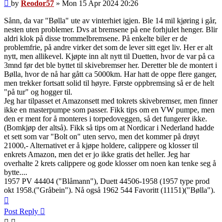
Post
by
Reodor57
»
Mon 15 Apr 2024 20:26
Sånn, da var "Bølla" ute av vinterhiet igjen. Ble 14 mil kjøring i går,
nesten uten problemer. Dvs at bremsene på ene forhjulet henger. Blir
aldri klok på disse trommelbremsene. På enkelte biler er de
problemfrie, på andre virker det som de lever sitt eget liv. Her er alt
nytt, men allikevel. Kjøpte inn alt nytt til Duetten, hvor de var på ca
3mnd før det ble byttet til skivebremser her. Deretter ble de montert i
Bølla, hvor de nå har gått ca 5000km. Har hatt de oppe flere ganger,
men trekker fortsatt solid til høyre. Første oppbremsing så er de helt
"på tur" og hogger til.
Jeg har tilpasset et Amazonsett med tokrets skivebremser, men finner
ikke en masterpumpe som passer. Fikk tips om en VW pumpe, men
den er ment for å monteres i torpedoveggen, så det fungerer ikke.
(Bomkjøp der altså). Fikk så tips om at Nordicar i Nederland hadde
et sett som var "Bolt on" uten servo, men det kommer på drøyt
21000,- Alternativet er å kjøpe holdere, calippere og klosser til
enkrets Amazon, men det er jo ikke gratis det heller. Jeg har
overhalte 2 krets calippere og gode klosser om noen kan tenke seg å
bytte....
1957 PV 44404 ("Blåmann"), Duett 44506-1958 (1957 type prod
okt 1958.("Gråbein"). Nå også 1962 544 Favoritt (11151)("Bølla").
Top
Post Reply