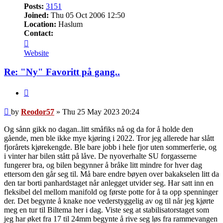
Posts:
3151
Joined:
Thu 05 Oct 2006 12:50
Location:
Haslum
Contact:
Contact
Reodor57
Website
Re: "Ny" Favoritt på gang..
Quote
Post
by
Reodor57
»
Thu 25 May 2023 20:24
Og sånn gikk no dagan..litt småfiks nå og da for å holde den
gående, men ble ikke mye kjøring i 2022. Tror jeg allerede har slått
fjorårets kjørekengde. Ble bare jobb i hele fjor uten sommerferie, og
i vinter har bilen stått på låve. De nyoverhalte SU forgasserne
fungerer bra, og bilen begynner å bråke litt mindre for hver dag
ettersom den går seg til. Må bare endre bøyen over bakakselen litt da
den tar borti panhardstaget når anlegget utvider seg. Har satt inn en
fleksibel del mellom manifold og første potte for å ta opp spenninger
der. Det begynte å knake noe vederstyggelig av og til når jeg kjørte
meg en tur til Biltema her i dag. Viste seg at stabilisatorstaget som
jeg har øket fra 17 til 24mm begynte å rive seg løs fra rammevangen