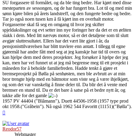
SU forgassere til formålet, og da ble ting bedre. Har kjørt med disse
mesteparten av sessongen, og de har fungert bra. Lot til og med min
sønn kjøre bilen på årets landstreff, og den fungerte bedre og bedre.
Tar jo også noen tusen km å få kjørt inn en overhalt motor.
Forgasserne skal få seg en omgang til hvor jeg skifter
spjeldakslinger og evt setter inn nye foringer her da det er en ørliten
slakk i dem. Med litt nærvøs motor, så er det detaljene som til slutt
avgjør sluttresultatet. Ellers har det vært lite gjort i år, da
pensjonisttilværelsen har blitt travlere enn antatt. I tillegg til egne
gjøremål har andre fått med seg at jeg kanskje har tid til overs og
kan hjelpe dem med deres prosjekter. Jeg forsøker å hjelpe der jeg
kan, men har vel funnet ut at jeg må begrense meg til ett prosjekt i
måneden for å beholde familiefreden. Hadde tenkt å gjøre et
bremseprosjekt på Bølla på senhøsten, men ble avbrutt av at min
bror trengte hjelp med en båtmotor som viste seg å være ihjelkjørt,
og som det var vanskelig å finne deler til. Da blir det å vente med
bremser en stund til. Da er det bare å satse på et bedre nytt år, og
takke alle for det gamle
1957 PV 44404 ("Blåmann"), Duett 44506-1958 (1957 type prod
okt 1958.("Gråbein"). Nå også 1962 544 Favoritt (11151)("Bølla").
Top
Reodor57
Webmaster