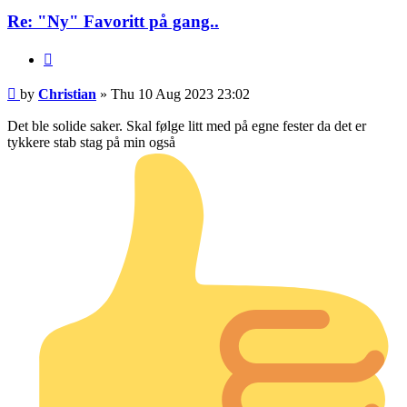
Re: "Ny" Favoritt på gang..
Quote
Post
by
Christian
»
Thu 10 Aug 2023 23:02
Det ble solide saker. Skal følge litt med på egne fester da det er
tykkere stab stag på min også