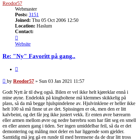
Reodor57
Webmaster
Posts:
3151
Joined:
Thu 05 Oct 2006 12:50
Location:
Haslum
Contact:
Contact
Reodor57
Website
Re: "Ny" Favoritt på gang..
Quote
Post
by
Reodor57
»
Sun 03 Jan 2021 11:57
Godt Nytt år til dwg også. Bilen er vel ikke helt kjøreklar ennå i
mine øyne. Endelokk på kingboltene må klemmes skikkelig på
plass, så da må begge hjulspindelene av. Hjulvinklene er heller ikke
helt 100 så må finne ut av det. Spissingen er ok, men den er litt
kalvbeint, og det får jeg ikke justert vekk. Er enten øvre bærearm
eller armen mellom øvre og nedre bærebru som har fått seg en smell
en eller annen gang i tiden. Ser ingen umiddelbar feil, så da er det
demontering og måling mot deler en har liggende som gjelder.
Samtidig må jeg gå en runde til med bremsene da de drar litt tross