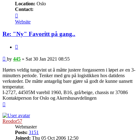
Location:
Oslo
Contact:
Contact
445
Website
Re: "Ny" Favoritt på gang..
Quote
Post
by
445
»
Sat 30 Jan 2021 08:55
Hørtes veldig tungvint ut å måtte justere forgasseren i løpet av en 3-
minutters periode. Tenker med gru på logistikken hos datidens
verksteder. De måtte antagelig bare gjøre så godt de kunne uansett
temperatur.
I-2727, 44505M varebil 1960, B16, grå/beige, chassis nr 37086
Kontaktperson for Oslo og Akershusavdelingen
Top
Reodor57
Webmaster
Posts:
3151
Joined:
Thu 05 Oct 2006 12:50