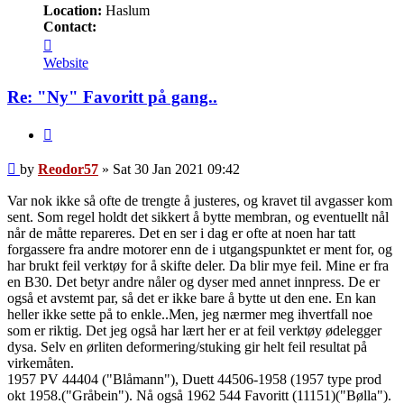
Location:
Haslum
Contact:
Contact
Reodor57
Website
Re: "Ny" Favoritt på gang..
Quote
Post
by
Reodor57
»
Sat 30 Jan 2021 09:42
Var nok ikke så ofte de trengte å justeres, og kravet til avgasser kom
sent. Som regel holdt det sikkert å bytte membran, og eventuellt nål
når de måtte repareres. Det en ser i dag er ofte at noen har tatt
forgassere fra andre motorer enn de i utgangspunktet er ment for, og
har brukt feil verktøy for å skifte deler. Da blir mye feil. Mine er fra
en B30. Det betyr andre nåler og dyser med annet innpress. De er
også et avstemt par, så det er ikke bare å bytte ut den ene. En kan
heller ikke sette på to enkle..Men, jeg nærmer meg ihvertfall noe
som er riktig. Det jeg også har lært her er at feil verktøy ødelegger
dysa. Selv en ørliten deformering/stuking gir helt feil resultat på
virkemåten.
1957 PV 44404 ("Blåmann"), Duett 44506-1958 (1957 type prod
okt 1958.("Gråbein"). Nå også 1962 544 Favoritt (11151)("Bølla").