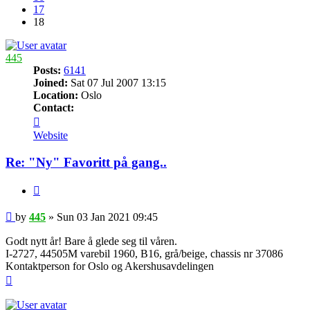
17
18
445
Posts:
6141
Joined:
Sat 07 Jul 2007 13:15
Location:
Oslo
Contact:
Contact
445
Website
Re: "Ny" Favoritt på gang..
Quote
Post
by
445
»
Sun 03 Jan 2021 09:45
Godt nytt år! Bare å glede seg til våren.
I-2727, 44505M varebil 1960, B16, grå/beige, chassis nr 37086
Kontaktperson for Oslo og Akershusavdelingen
Top