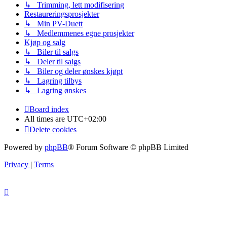
↳ Trimming, lett modifisering
Restaureringsprosjekter
↳ Min PV-Duett
↳ Medlemmenes egne prosjekter
Kjøp og salg
↳ Biler til salgs
↳ Deler til salgs
↳ Biler og deler ønskes kjøpt
↳ Lagring tilbys
↳ Lagring ønskes
Board index
All times are
UTC+02:00
Delete cookies
Powered by
phpBB
® Forum Software © phpBB Limited
Privacy
|
Terms