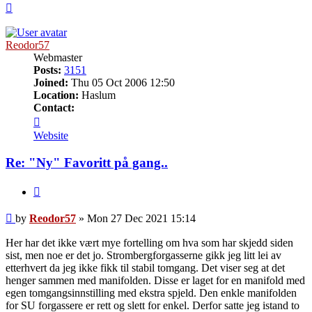
Top
Reodor57
Webmaster
Posts:
3151
Joined:
Thu 05 Oct 2006 12:50
Location:
Haslum
Contact:
Contact
Reodor57
Website
Re: "Ny" Favoritt på gang..
Quote
Post
by
Reodor57
»
Mon 27 Dec 2021 15:14
Her har det ikke vært mye fortelling om hva som har skjedd siden
sist, men noe er det jo. Strombergforgasserne gikk jeg litt lei av
etterhvert da jeg ikke fikk til stabil tomgang. Det viser seg at det
henger sammen med manifolden. Disse er laget for en manifold med
egen tomgangsinnstilling med ekstra spjeld. Den enkle manifolden
for SU forgassere er rett og slett for enkel. Derfor satte jeg istand to