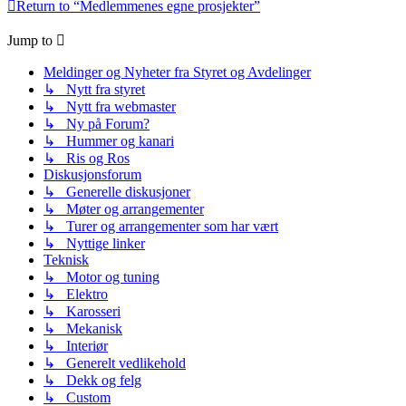
Return to “Medlemmenes egne prosjekter”
Jump to
Meldinger og Nyheter fra Styret og Avdelinger
↳ Nytt fra styret
↳ Nytt fra webmaster
↳ Ny på Forum?
↳ Hummer og kanari
↳ Ris og Ros
Diskusjonsforum
↳ Generelle diskusjoner
↳ Møter og arrangementer
↳ Turer og arrangementer som har vært
↳ Nyttige linker
Teknisk
↳ Motor og tuning
↳ Elektro
↳ Karosseri
↳ Mekanisk
↳ Interiør
↳ Generelt vedlikehold
↳ Dekk og felg
↳ Custom