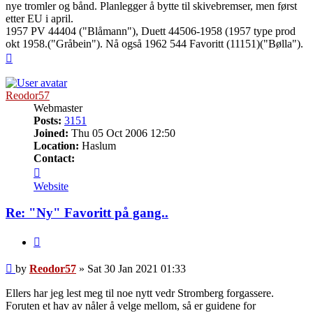
nye tromler og bånd. Planlegger å bytte til skivebremser, men først
etter EU i april.
1957 PV 44404 ("Blåmann"), Duett 44506-1958 (1957 type prod
okt 1958.("Gråbein"). Nå også 1962 544 Favoritt (11151)("Bølla").
Top
Reodor57
Webmaster
Posts:
3151
Joined:
Thu 05 Oct 2006 12:50
Location:
Haslum
Contact:
Contact
Reodor57
Website
Re: "Ny" Favoritt på gang..
Quote
Post
by
Reodor57
»
Sat 30 Jan 2021 01:33
Ellers har jeg lest meg til noe nytt vedr Stromberg forgassere.
Foruten et hav av nåler å velge mellom, så er guidene for