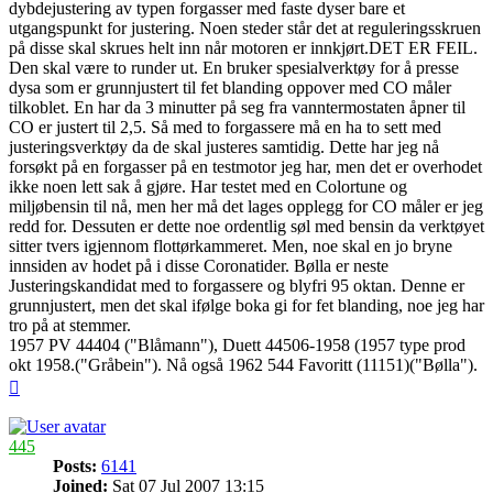
dybdejustering av typen forgasser med faste dyser bare et
utgangspunkt for justering. Noen steder står det at reguleringsskruen
på disse skal skrues helt inn når motoren er innkjørt.DET ER FEIL.
Den skal være to runder ut. En bruker spesialverktøy for å presse
dysa som er grunnjustert til fet blanding oppover med CO måler
tilkoblet. En har da 3 minutter på seg fra vanntermostaten åpner til
CO er justert til 2,5. Så med to forgassere må en ha to sett med
justeringsverktøy da de skal justeres samtidig. Dette har jeg nå
forsøkt på en forgasser på en testmotor jeg har, men det er overhodet
ikke noen lett sak å gjøre. Har testet med en Colortune og
miljøbensin til nå, men her må det lages opplegg for CO måler er jeg
redd for. Dessuten er dette noe ordentlig søl med bensin da verktøyet
sitter tvers igjennom flottørkammeret. Men, noe skal en jo bryne
innsiden av hodet på i disse Coronatider. Bølla er neste
Justeringskandidat med to forgassere og blyfri 95 oktan. Denne er
grunnjustert, men det skal ifølge boka gi for fet blanding, noe jeg har
tro på at stemmer.
1957 PV 44404 ("Blåmann"), Duett 44506-1958 (1957 type prod
okt 1958.("Gråbein"). Nå også 1962 544 Favoritt (11151)("Bølla").
Top
445
Posts:
6141
Joined:
Sat 07 Jul 2007 13:15