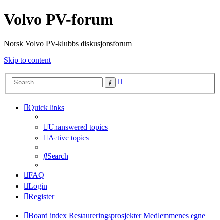
Volvo PV-forum
Norsk Volvo PV-klubbs diskusjonsforum
Skip to content
Advanced
Search
search
Quick links
Unanswered topics
Active topics
Search
FAQ
Login
Register
Board index
Restaureringsprosjekter
Medlemmenes egne