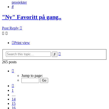
prosjekter
Search
"Ny" Favoritt på gang..
Post Reply
Print view
Advanced
Search
search
265 posts
Page
18
Jump to page:
of
18
Previous
1
…
14
15
16