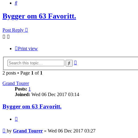
Search
Bygger om 63 Favoritt.
Post Reply
Print view
Advanced
Search
search
2 posts • Page
1
of
1
Grand Tourer
Posts:
1
Joined:
Wed 06 Dec 2017 03:14
Bygger om 63 Favoritt.
Quote
Post
by
Grand Tourer
»
Wed 06 Dec 2017 03:27