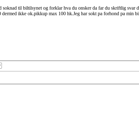
oknad til biltilsynet og forklar hva du onsker da far du skriftlig svar d
0 dermed ikke ok.pikkup max 100 hk.Jeg har sokt pa forhond pa min bil d