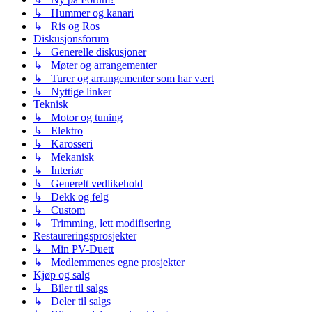
↳ Hummer og kanari
↳ Ris og Ros
Diskusjonsforum
↳ Generelle diskusjoner
↳ Møter og arrangementer
↳ Turer og arrangementer som har vært
↳ Nyttige linker
Teknisk
↳ Motor og tuning
↳ Elektro
↳ Karosseri
↳ Mekanisk
↳ Interiør
↳ Generelt vedlikehold
↳ Dekk og felg
↳ Custom
↳ Trimming, lett modifisering
Restaureringsprosjekter
↳ Min PV-Duett
↳ Medlemmenes egne prosjekter
Kjøp og salg
↳ Biler til salgs
↳ Deler til salgs