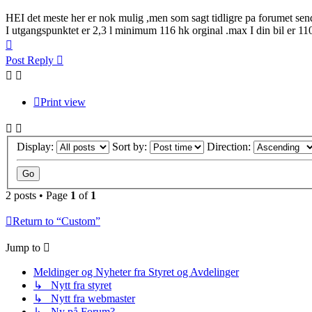
HEI det meste her er nok mulig ,men som sagt tidligre pa forumet send s
I utgangspunktet er 2,3 l minimum 116 hk orginal .max I din bil er 11
Top
Post Reply
Print view
Display:
Sort by:
Direction:
2 posts • Page
1
of
1
Return to “Custom”
Jump to
Meldinger og Nyheter fra Styret og Avdelinger
↳ Nytt fra styret
↳ Nytt fra webmaster
↳ Ny på Forum?