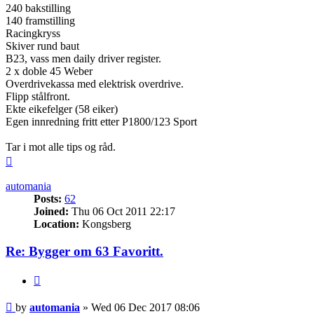
240 bakstilling
140 framstilling
Racingkryss
Skiver rund baut
B23, vass men daily driver register.
2 x doble 45 Weber
Overdrivekassa med elektrisk overdrive.
Flipp stålfront.
Ekte eikefelger (58 eiker)
Egen innredning fritt etter P1800/123 Sport
Tar i mot alle tips og råd.
Top
automania
Posts:
62
Joined:
Thu 06 Oct 2011 22:17
Location:
Kongsberg
Re: Bygger om 63 Favoritt.
Quote
Post
by
automania
»
Wed 06 Dec 2017 08:06