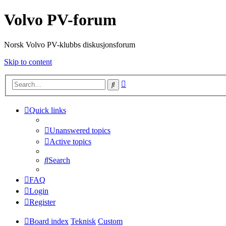
Volvo PV-forum
Norsk Volvo PV-klubbs diskusjonsforum
Skip to content
Advanced
Search
search
Quick links
Unanswered topics
Active topics
Search
FAQ
Login
Register
Board index
Teknisk
Custom