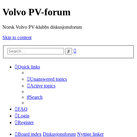
Volvo PV-forum
Norsk Volvo PV-klubbs diskusjonsforum
Skip to content
Advanced
Search
search
Quick links
Unanswered topics
Active topics
Search
FAQ
Login
Register
Board index
Diskusjonsforum
Nyttige linker