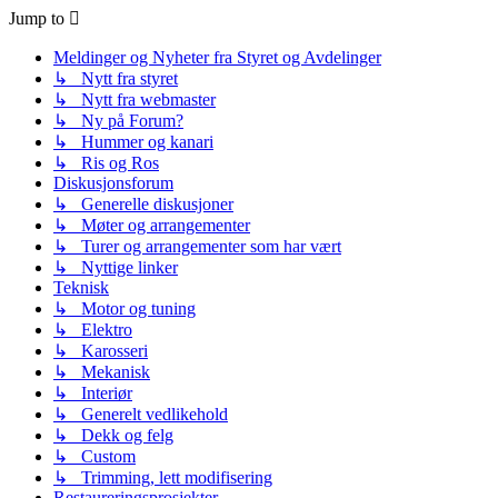
Jump to
Meldinger og Nyheter fra Styret og Avdelinger
↳ Nytt fra styret
↳ Nytt fra webmaster
↳ Ny på Forum?
↳ Hummer og kanari
↳ Ris og Ros
Diskusjonsforum
↳ Generelle diskusjoner
↳ Møter og arrangementer
↳ Turer og arrangementer som har vært
↳ Nyttige linker
Teknisk
↳ Motor og tuning
↳ Elektro
↳ Karosseri
↳ Mekanisk
↳ Interiør
↳ Generelt vedlikehold
↳ Dekk og felg
↳ Custom
↳ Trimming, lett modifisering
Restaureringsprosjekter