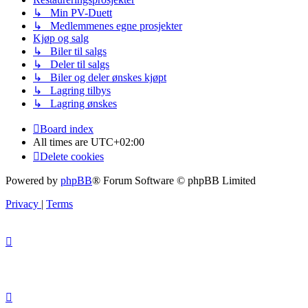
↳ Min PV-Duett
↳ Medlemmenes egne prosjekter
Kjøp og salg
↳ Biler til salgs
↳ Deler til salgs
↳ Biler og deler ønskes kjøpt
↳ Lagring tilbys
↳ Lagring ønskes
Board index
All times are
UTC+02:00
Delete cookies
Powered by
phpBB
® Forum Software © phpBB Limited
Privacy
|
Terms