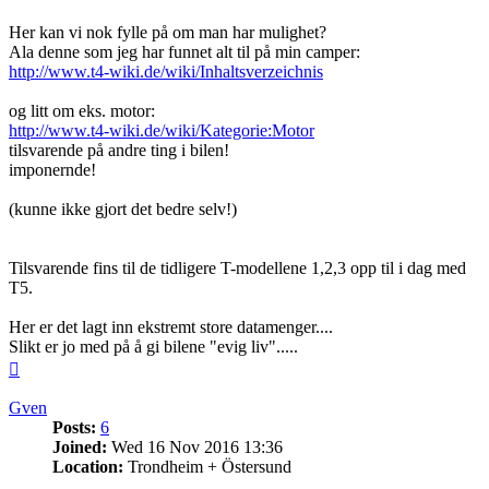
Her kan vi nok fylle på om man har mulighet?
Ala denne som jeg har funnet alt til på min camper:
http://www.t4-wiki.de/wiki/Inhaltsverzeichnis
og litt om eks. motor:
http://www.t4-wiki.de/wiki/Kategorie:Motor
tilsvarende på andre ting i bilen!
imponernde!
(kunne ikke gjort det bedre selv!)
Tilsvarende fins til de tidligere T-modellene 1,2,3 opp til i dag med
T5.
Her er det lagt inn ekstremt store datamenger....
Slikt er jo med på å gi bilene "evig liv".....
Top
Gven
Posts:
6
Joined:
Wed 16 Nov 2016 13:36
Location:
Trondheim + Östersund