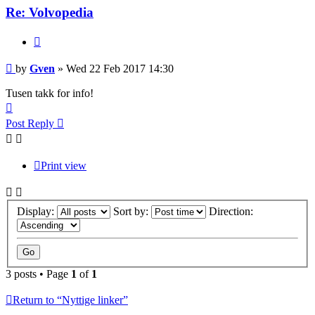
Re: Volvopedia
Quote
Post
by
Gven
»
Wed 22 Feb 2017 14:30
Tusen takk for info!
Top
Post Reply
Print view
Display:
Sort by:
Direction:
3 posts • Page
1
of
1
Return to “Nyttige linker”