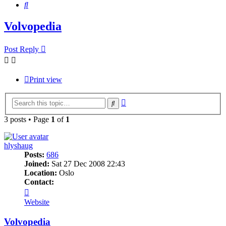
Search
Volvopedia
Post Reply
Print view
Advanced
Search
search
3 posts • Page
1
of
1
hlyshaug
Posts:
686
Joined:
Sat 27 Dec 2008 22:43
Location:
Oslo
Contact:
Contact
hlyshaug
Website
Volvopedia