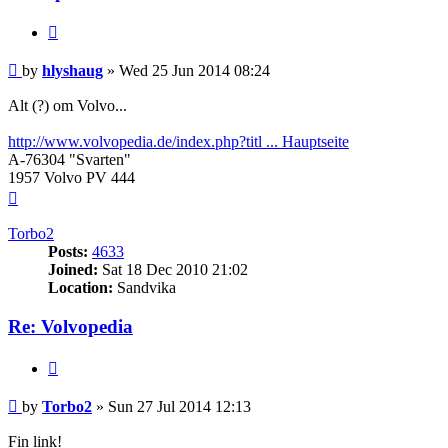
Quote
Post
by
hlyshaug
»
Wed 25 Jun 2014 08:24
Alt (?) om Volvo...
http://www.volvopedia.de/index.php?titl ... Hauptseite
A-76304 "Svarten"
1957 Volvo PV 444
Top
Torbo2
Posts:
4633
Joined:
Sat 18 Dec 2010 21:02
Location:
Sandvika
Re: Volvopedia
Quote
Post
by
Torbo2
»
Sun 27 Jul 2014 12:13
Fin link!