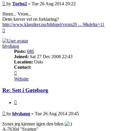
Post
by
Torbo2
»
Tue 26 Aug 2014 20:22
Hmm... Vrom...
Dette krever vel en forklaring?
http://www.klassiker.nu/bildspel/vrom20 ... 9&delta=11
Top
hlyshaug
Posts:
686
Joined:
Sat 27 Dec 2008 22:43
Location:
Oslo
Contact:
Contact
hlyshaug
Website
Re: Sett i Gøteborg
Quote
Post
by
hlyshaug
»
Tue 26 Aug 2014 20:45
Synes jeg kjenner igjen den bilen
A-76304 "Svarten"