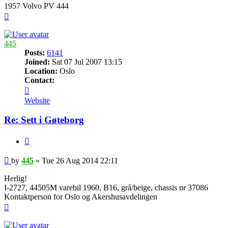
1957 Volvo PV 444
Top
445
Posts:
6141
Joined:
Sat 07 Jul 2007 13:15
Location:
Oslo
Contact:
Contact
445
Website
Re: Sett i Gøteborg
Quote
Post
by
445
»
Tue 26 Aug 2014 22:11
Herlig!
I-2727, 44505M varebil 1960, B16, grå/beige, chassis nr 37086
Kontaktperson for Oslo og Akershusavdelingen
Top