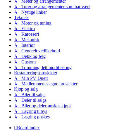
↳ Møter og arrangementer
↳ Turer og arrangementer som har vært
↳ Nyttige linker
Teknisk
↳ Motor og tuning
↳ Elektro
↳ Karosseri
↳ Mekanisk
↳ Interiør
↳ Generelt vedlikehold
↳ Dekk og felg
↳ Custom
↳ Trimming, lett modifisering
Restaureringsprosjekter
↳ Min PV-Duett
↳ Medlemmenes egne prosjekter
Kjøp og salg
↳ Biler til salgs
↳ Deler til salgs
↳ Biler og deler ønskes kjøpt
↳ Lagring tilbys
↳ Lagring ønskes
Board index