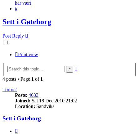
har vært
Search
Sett i Gøteborg
Post Reply
Print view
Advanced
Search
search
4 posts • Page
1
of
1
Torbo2
Posts:
4633
Joined:
Sat 18 Dec 2010 21:02
Location:
Sandvika
Sett i Gøteborg
Quote