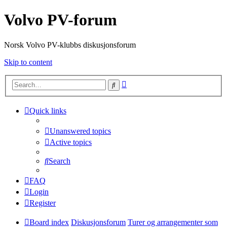
Volvo PV-forum
Norsk Volvo PV-klubbs diskusjonsforum
Skip to content
Advanced
Search
search
Quick links
Unanswered topics
Active topics
Search
FAQ
Login
Register
Board index
Diskusjonsforum
Turer og arrangementer som