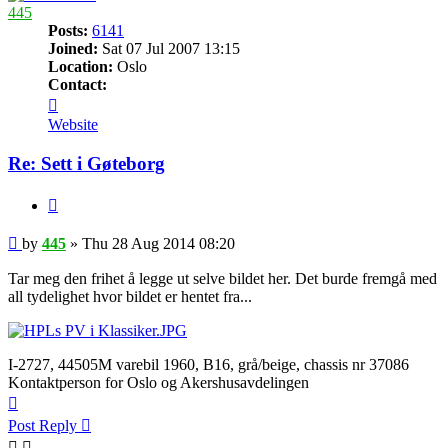
445
Posts:
6141
Joined:
Sat 07 Jul 2007 13:15
Location:
Oslo
Contact:
Contact
445
Website
Re: Sett i Gøteborg
Quote
Post
by
445
»
Thu 28 Aug 2014 08:20
Tar meg den frihet å legge ut selve bildet her. Det burde fremgå med
all tydelighet hvor bildet er hentet fra...
I-2727, 44505M varebil 1960, B16, grå/beige, chassis nr 37086
Kontaktperson for Oslo og Akershusavdelingen
Top
Post Reply