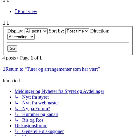
Print view
Display:
Sort by:
Direction:
4 posts • Page
1
of
1
Return to “Turer og arrangementer som har vært”
Jump to
Meldinger og Nyheter fra Styret og Avdelinger
↳ Nytt fra styret
↳ Nytt fra webmaster
↳ Ny på Forum?
↳ Hummer og kanari
↳ Ris og Ros
Diskusjonsforum
↳ Generelle diskusjoner