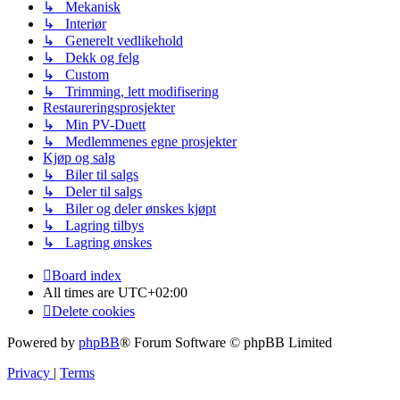
↳ Mekanisk
↳ Interiør
↳ Generelt vedlikehold
↳ Dekk og felg
↳ Custom
↳ Trimming, lett modifisering
Restaureringsprosjekter
↳ Min PV-Duett
↳ Medlemmenes egne prosjekter
Kjøp og salg
↳ Biler til salgs
↳ Deler til salgs
↳ Biler og deler ønskes kjøpt
↳ Lagring tilbys
↳ Lagring ønskes
Board index
All times are
UTC+02:00
Delete cookies
Powered by
phpBB
® Forum Software © phpBB Limited
Privacy
|
Terms