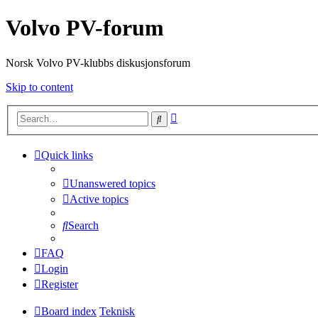
Volvo PV-forum
Norsk Volvo PV-klubbs diskusjonsforum
Skip to content
Advanced
Search
search
Quick links
Unanswered topics
Active topics
Search
FAQ
Login
Register
Board index
Teknisk