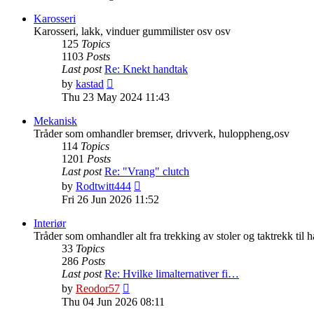
latest
post
Karosseri
Karosseri, lakk, vinduer gummilister osv osv
125
Topics
1103
Posts
Last post
Re: Knekt handtak
View
by
kastad
the
Thu 23 May 2024 11:43
latest
post
Mekanisk
Tråder som omhandler bremser, drivverk, huloppheng,osv
114
Topics
1201
Posts
Last post
Re: "Vrang" clutch
View
by
Rodtwitt444
the
Fri 26 Jun 2026 11:52
latest
post
Interiør
Tråder som omhandler alt fra trekking av stoler og taktrekk til 
33
Topics
286
Posts
Last post
Re: Hvilke limalternativer fi…
View
by
Reodor57
the
Thu 04 Jun 2026 08:11
latest