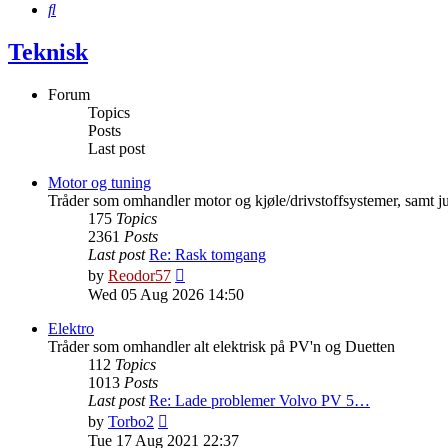
Search
Teknisk
Forum
Topics
Posts
Last post
Motor og tuning
Tråder som omhandler motor og kjøle/drivstoffsystemer, samt ju
175
Topics
2361
Posts
Last post
Re: Rask tomgang
View
by
Reodor57
the
Wed 05 Aug 2026 14:50
latest
post
Elektro
Tråder som omhandler alt elektrisk på PV'n og Duetten
112
Topics
1013
Posts
Last post
Re: Lade problemer Volvo PV 5…
View
by
Torbo2
the
Tue 17 Aug 2021 22:37