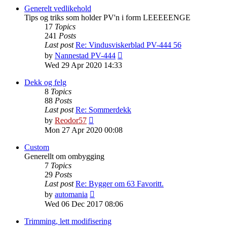
post
Generelt vedlikehold
Tips og triks som holder PV'n i form LEEEEENGE
17
Topics
241
Posts
Last post
Re: Vindusviskerblad PV-444 56
View
by
Nannestad PV-444
the
Wed 29 Apr 2020 14:33
latest
post
Dekk og felg
8
Topics
88
Posts
Last post
Re: Sommerdekk
View
by
Reodor57
the
Mon 27 Apr 2020 00:08
latest
post
Custom
Generellt om ombygging
7
Topics
29
Posts
Last post
Re: Bygger om 63 Favoritt.
View
by
automania
the
Wed 06 Dec 2017 08:06
latest
post
Trimming, lett modifisering