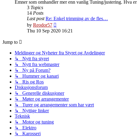
Emner som omhandler mer enn vanlig Tuning/justering. Hva er l
3
Topics
14
Posts
Last post
Re: Enkel trimming av de fles…
View
by
Reodor57
the
Thu 10 Sep 2020 16:21
latest
post
Jump to
Meldinger og Nyheter fra Styret og Avdelinger
↳ Nytt fra styret
↳ Nytt fra webmaster
↳ Ny på Forum?
↳ Hummer og kanari
↳ Ris og Ros
Diskusjonsforum
↳ Generelle diskusjoner
↳ Møter og arrangementer
↳ Turer og arrangementer som har vært
↳ Nyttige linker
Teknisk
↳ Motor og tuning
↳ Elektro
↳ Karosseri