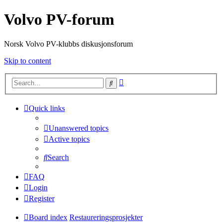
Volvo PV-forum
Norsk Volvo PV-klubbs diskusjonsforum
Skip to content
Advanced
Search
search
Quick links
Unanswered topics
Active topics
Search
FAQ
Login
Register
Board index
Restaureringsprosjekter