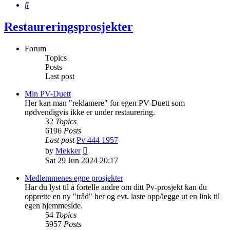
Search
Restaureringsprosjekter
Forum
Topics
Posts
Last post
Min PV-Duett
Her kan man "reklamere" for egen PV-Duett som
nødvendigvis ikke er under restaurering.
32
Topics
6196
Posts
Last post
Pv 444 1957
View
by
Mekker
the
Sat 29 Jun 2024 20:17
latest
post
Medlemmenes egne prosjekter
Har du lyst til å fortelle andre om ditt Pv-prosjekt kan du
opprette en ny "tråd" her og evt. laste opp/legge ut en link til
egen hjemmeside.
54
Topics
5957
Posts