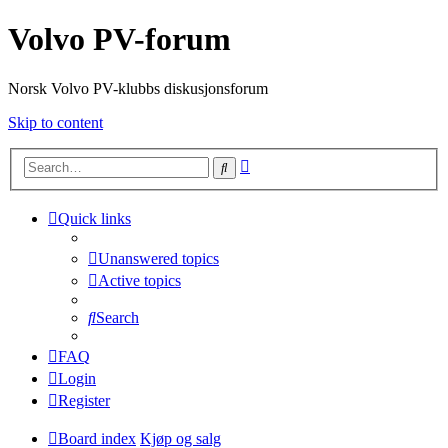
Volvo PV-forum
Norsk Volvo PV-klubbs diskusjonsforum
Skip to content
Advanced
Search
search
Quick links
Unanswered topics
Active topics
Search
FAQ
Login
Register
Board index
Kjøp og salg