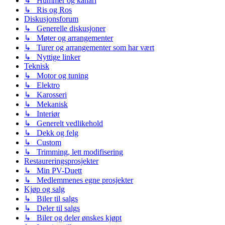
↳ Hummer og kanari
↳ Ris og Ros
Diskusjonsforum
↳ Generelle diskusjoner
↳ Møter og arrangementer
↳ Turer og arrangementer som har vært
↳ Nyttige linker
Teknisk
↳ Motor og tuning
↳ Elektro
↳ Karosseri
↳ Mekanisk
↳ Interiør
↳ Generelt vedlikehold
↳ Dekk og felg
↳ Custom
↳ Trimming, lett modifisering
Restaureringsprosjekter
↳ Min PV-Duett
↳ Medlemmenes egne prosjekter
Kjøp og salg
↳ Biler til salgs
↳ Deler til salgs
↳ Biler og deler ønskes kjøpt