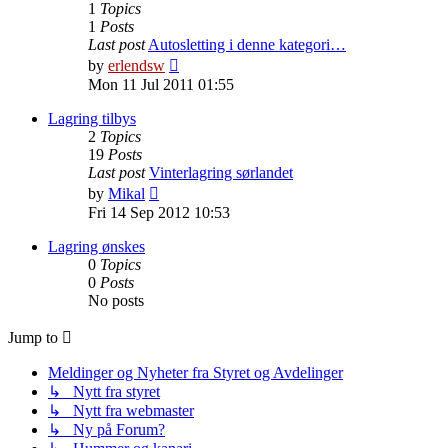
1
Topics
1
Posts
Last post
Autosletting i denne kategori…
View
by
erlendsw
the
Mon 11 Jul 2011 01:55
latest
post
Lagring tilbys
2
Topics
19
Posts
Last post
Vinterlagring sørlandet
View
by
Mikal
the
Fri 14 Sep 2012 10:53
latest
post
Lagring ønskes
0
Topics
0
Posts
No posts
Jump to
Meldinger og Nyheter fra Styret og Avdelinger
↳ Nytt fra styret
↳ Nytt fra webmaster
↳ Ny på Forum?