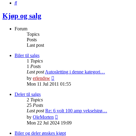
Search
Kjøp og salg
Forum
Topics
Posts
Last post
Biler til salgs
1
Topics
1
Posts
Last post
Autosletting i denne kategori…
View
by
erlendsw
the
Mon 11 Jul 2011 01:55
latest
post
Deler til salgs
2
Topics
25
Posts
Last post
Re: 6 volt 100 amp vekselstrø…
View
by
OleMorten
the
Mon 22 Jul 2024 19:09
latest
post
Biler og deler ønskes kjøpt