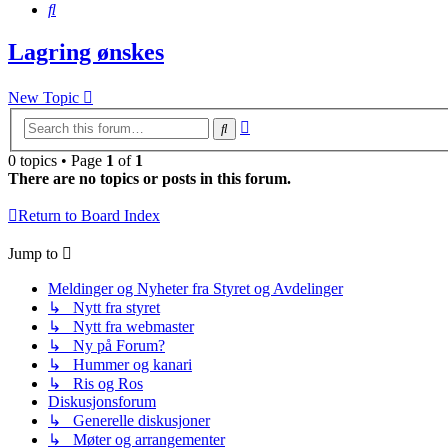
Search
Lagring ønskes
New Topic
Advanced
Search
search
0 topics • Page
1
of
1
There are no topics or posts in this forum.
Return to Board Index
Jump to
Meldinger og Nyheter fra Styret og Avdelinger
↳ Nytt fra styret
↳ Nytt fra webmaster
↳ Ny på Forum?
↳ Hummer og kanari
↳ Ris og Ros
Diskusjonsforum
↳ Generelle diskusjoner
↳ Møter og arrangementer