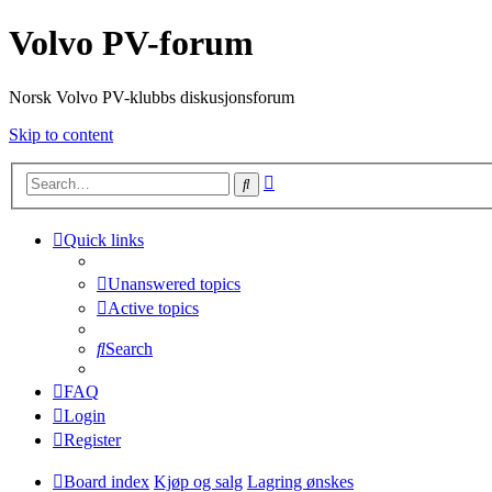
Volvo PV-forum
Norsk Volvo PV-klubbs diskusjonsforum
Skip to content
Advanced
Search
search
Quick links
Unanswered topics
Active topics
Search
FAQ
Login
Register
Board index
Kjøp og salg
Lagring ønskes