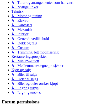
↳ Turer og arrangementer som har vært
↳ Nyttige linker
Teknisk
↳ Motor og tuning
↳ Elektro
↳ Karosseri
↳ Mekanisk
↳ Interiør
↳ Generelt vedlikehold
↳ Dekk og felg
↳ Custom
↳ Trimming, lett modifisering
Restaureringsprosjekter
↳ Min PV-Duett
↳ Medlemmenes egne prosjekter
Kjøp og salg
↳ Biler til salgs
↳ Deler til salgs
↳ Biler og deler ønskes kjøpt
↳ Lagring tilbys
↳ Lagring ønskes
Forum permissions