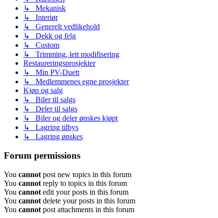
↳ Mekanisk
↳ Interiør
↳ Generelt vedlikehold
↳ Dekk og felg
↳ Custom
↳ Trimming, lett modifisering
Restaureringsprosjekter
↳ Min PV-Duett
↳ Medlemmenes egne prosjekter
Kjøp og salg
↳ Biler til salgs
↳ Deler til salgs
↳ Biler og deler ønskes kjøpt
↳ Lagring tilbys
↳ Lagring ønskes
Forum permissions
You
cannot
post new topics in this forum
You
cannot
reply to topics in this forum
You
cannot
edit your posts in this forum
You
cannot
delete your posts in this forum
You
cannot
post attachments in this forum