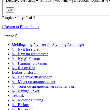
Display:
Sort by:
Direction:
7 topics • Page
1
of
1
Return to Board Index
Jump to
Meldinger og Nyheter fra Styret og Avdelinger
↳ Nytt fra styret
↳ Nytt fra webmaster
↳ Ny på Forum?
↳ Hummer og kanari
↳ Ris og Ros
Diskusjonsforum
↳ Generelle diskusjoner
↳ Møter og arrangementer
↳ Turer og arrangementer som har vært
↳ Nyttige linker
Teknisk
↳ Motor og tuning
↳ Elektro
↳ Karosseri