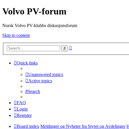
Volvo PV-forum
Norsk Volvo PV-klubbs diskusjonsforum
Skip to content
Advanced
Search
search
Quick links
Unanswered topics
Active topics
Search
FAQ
Login
Register
Board index
Meldinger og Nyheter fra Styret og Avdelinger
H