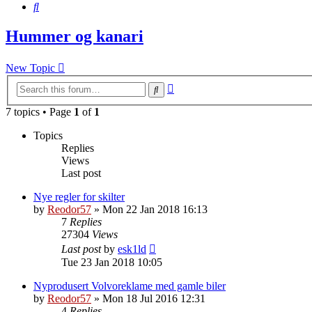
Search
Hummer og kanari
New Topic
Advanced
Search
search
7 topics • Page
1
of
1
Topics
Replies
Views
Last post
Nye regler for skilter
by
Reodor57
»
Mon 22 Jan 2018 16:13
7
Replies
27304
Views
Last post
by
esk1ld
Tue 23 Jan 2018 10:05
Nyprodusert Volvoreklame med gamle biler
by
Reodor57
»
Mon 18 Jul 2016 12:31
4
Replies