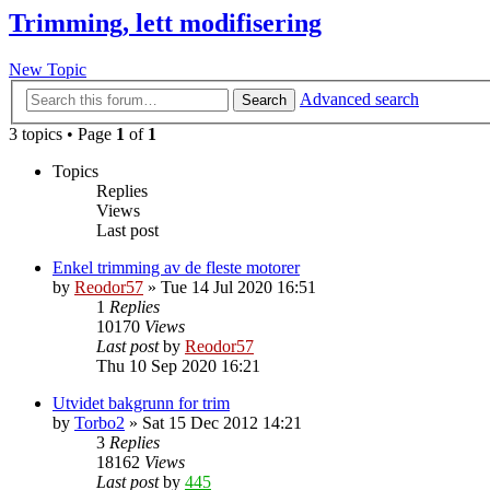
Trimming, lett modifisering
New Topic
Advanced search
Search
3 topics • Page
1
of
1
Topics
Replies
Views
Last post
Enkel trimming av de fleste motorer
by
Reodor57
»
Tue 14 Jul 2020 16:51
1
Replies
10170
Views
Last post
by
Reodor57
Thu 10 Sep 2020 16:21
Utvidet bakgrunn for trim
by
Torbo2
»
Sat 15 Dec 2012 14:21
3
Replies
18162
Views
Last post
by
445