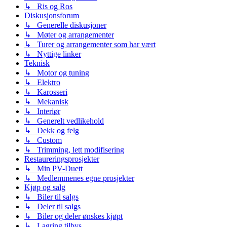
↳ Ris og Ros
Diskusjonsforum
↳ Generelle diskusjoner
↳ Møter og arrangementer
↳ Turer og arrangementer som har vært
↳ Nyttige linker
Teknisk
↳ Motor og tuning
↳ Elektro
↳ Karosseri
↳ Mekanisk
↳ Interiør
↳ Generelt vedlikehold
↳ Dekk og felg
↳ Custom
↳ Trimming, lett modifisering
Restaureringsprosjekter
↳ Min PV-Duett
↳ Medlemmenes egne prosjekter
Kjøp og salg
↳ Biler til salgs
↳ Deler til salgs
↳ Biler og deler ønskes kjøpt
↳ Lagring tilbys