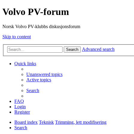
Volvo PV-forum
Norsk Volvo PV-klubbs diskusjonsforum
Skip to content
Advanced search
Search
Quick links
Unanswered topics
Active topics
Search
FAQ
Login
Register
Board index
Teknisk
Trimming, lett modifisering
Search