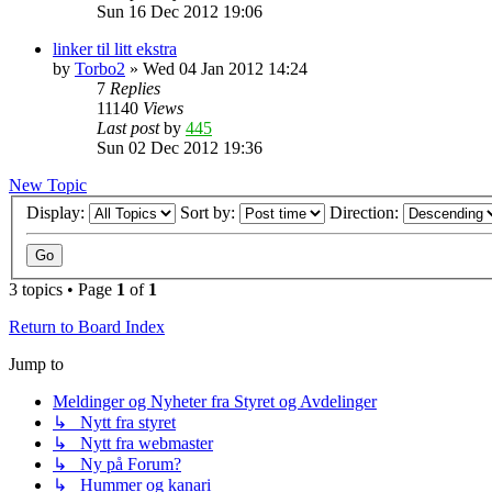
Sun 16 Dec 2012 19:06
linker til litt ekstra
by
Torbo2
»
Wed 04 Jan 2012 14:24
7
Replies
11140
Views
Last post
by
445
Sun 02 Dec 2012 19:36
New Topic
Display:
Sort by:
Direction:
3 topics • Page
1
of
1
Return to Board Index
Jump to
Meldinger og Nyheter fra Styret og Avdelinger
↳ Nytt fra styret
↳ Nytt fra webmaster
↳ Ny på Forum?
↳ Hummer og kanari