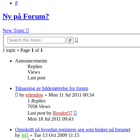
Search
Ny på Forum?
New Topic
Advanced
Search
search
1 topic • Page
1
of
1
Announcements
Replies
Views
Last post
Tilpassing av bildestørrelse for forum
by
erlendsw
»
Mon 11 Jul 2011 00:34
1
Replies
7058
Views
Last post
by
Reodor57
Mon 18 Jul 2011 09:43
Oppskrift på hvordan registrere seg som bruker på forumet
by
445
»
Tue 13 Oct 2009 11:15