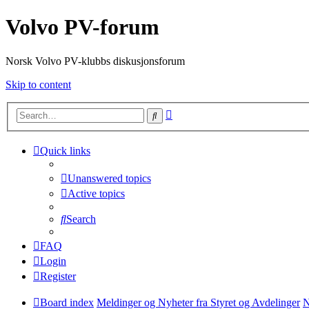
Volvo PV-forum
Norsk Volvo PV-klubbs diskusjonsforum
Skip to content
Advanced
Search
search
Quick links
Unanswered topics
Active topics
Search
FAQ
Login
Register
Board index
Meldinger og Nyheter fra Styret og Avdelinger
N