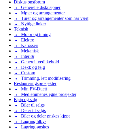
Diskusjonsforum
↳ Generelle diskusjoner
↳ Møter og arrangementer
↳ Turer og arrangementer som har vært
↳ Nyttige linker
Teknisk
↳ Motor og tuning
↳ Elektro
↳ Karosseri
↳ Mekanisk
↳ Interiør
↳ Generelt vedlikehold
↳ Dekk og felg
↳ Custom
↳ Trimming, lett modifisering
Restaureringsprosjekter
↳ Min PV-Duett
↳ Medlemmenes egne prosjekter
Kjøp og salg
↳ Biler til salgs
↳ Deler til salgs
↳ Biler og deler ønskes kjøpt
↳ Lagring tilbys
↳ Lagring ønskes