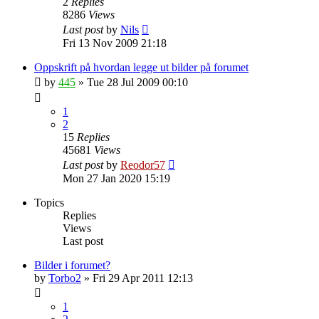
2
Replies
8286
Views
Last post
by
Nils
Fri 13 Nov 2009 21:18
Oppskrift på hvordan legge ut bilder på forumet
by
445
»
Tue 28 Jul 2009 00:10
1
2
15
Replies
45681
Views
Last post
by
Reodor57
Mon 27 Jan 2020 15:19
Topics
Replies
Views
Last post
Bilder i forumet?
by
Torbo2
»
Fri 29 Apr 2011 12:13
1