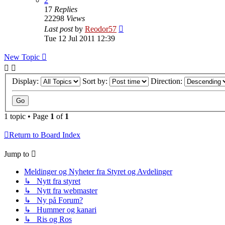
2
17
Replies
22298
Views
Last post
by
Reodor57
Tue 12 Jul 2011 12:39
New Topic
Display:
Sort by:
Direction:
1 topic • Page
1
of
1
Return to Board Index
Jump to
Meldinger og Nyheter fra Styret og Avdelinger
↳ Nytt fra styret
↳ Nytt fra webmaster
↳ Ny på Forum?
↳ Hummer og kanari
↳ Ris og Ros