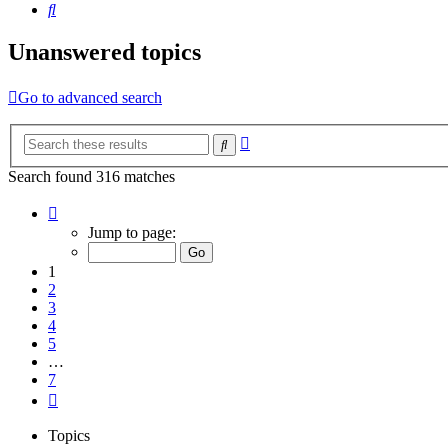
Search
Unanswered topics
Go to advanced search
Advanced
Search
search
Search found 316 matches
Page
1
Jump to page:
of
7
1
2
3
4
5
…
7
Next
Topics