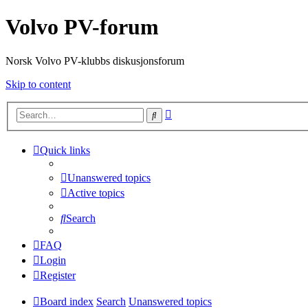
Volvo PV-forum
Norsk Volvo PV-klubbs diskusjonsforum
Skip to content
Advanced
Search
search
Quick links
Unanswered topics
Active topics
Search
FAQ
Login
Register
Board index
Search
Unanswered topics