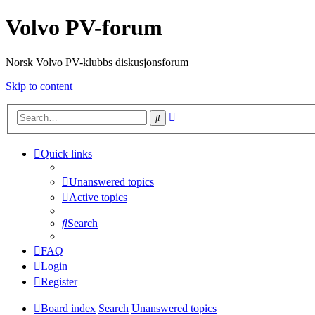
Volvo PV-forum
Norsk Volvo PV-klubbs diskusjonsforum
Skip to content
Advanced
Search
search
Quick links
Unanswered topics
Active topics
Search
FAQ
Login
Register
Board index
Search
Unanswered topics