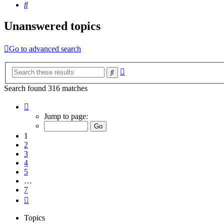
Search
Unanswered topics
Go to advanced search
Advanced
Search
search
Search found 316 matches
Page
1
Jump to page:
of
7
1
2
3
4
5
…
7
Next
Topics