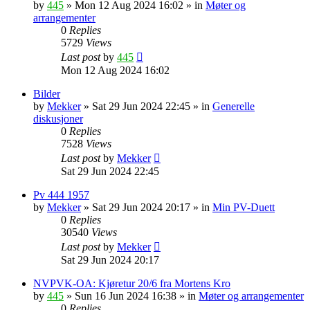
by
445
»
Mon 12 Aug 2024 16:02
» in
Møter og
arrangementer
0
Replies
5729
Views
Last post
by
445
Mon 12 Aug 2024 16:02
Bilder
by
Mekker
»
Sat 29 Jun 2024 22:45
» in
Generelle
diskusjoner
0
Replies
7528
Views
Last post
by
Mekker
Sat 29 Jun 2024 22:45
Pv 444 1957
by
Mekker
»
Sat 29 Jun 2024 20:17
» in
Min PV-Duett
0
Replies
30540
Views
Last post
by
Mekker
Sat 29 Jun 2024 20:17
NVPVK-OA: Kjøretur 20/6 fra Mortens Kro
by
445
»
Sun 16 Jun 2024 16:38
» in
Møter og arrangementer
0
Replies