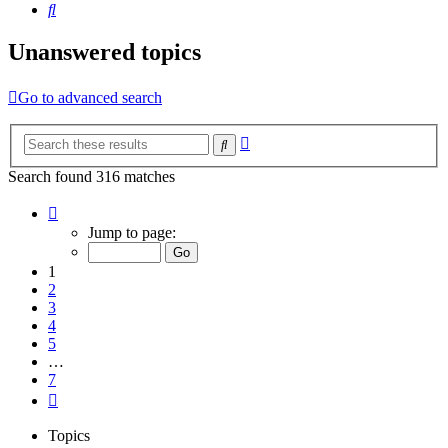
Search
Unanswered topics
Go to advanced search
Advanced
Search
search
Search found 316 matches
Page
1
Jump to page:
of
7
1
2
3
4
5
…
7
Next
Topics