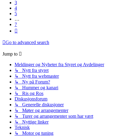
3
4
5
…
7
Next
Go to advanced search
Jump to
Meldinger og Nyheter fra Styret og Avdelinger
↳ Nytt fra styret
↳ Nytt fra webmaster
↳ Ny på Forum?
↳ Hummer og kanari
↳ Ris og Ros
Diskusjonsforum
↳ Generelle diskusjoner
↳ Møter og arrangementer
↳ Turer og arrangementer som har vært
↳ Nyttige linker
Teknisk
↳ Motor og tuning