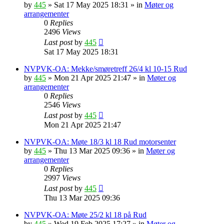
by
445
»
Sat 17 May 2025 18:31
» in
Møter og
arrangementer
0
Replies
2496
Views
Last post
by
445
Sat 17 May 2025 18:31
NVPVK-OA: Mekke/smøretreff 26/4 kl 10-15 Rud
by
445
»
Mon 21 Apr 2025 21:47
» in
Møter og
arrangementer
0
Replies
2546
Views
Last post
by
445
Mon 21 Apr 2025 21:47
NVPVK-OA: Møte 18/3 kl 18 Rud motorsenter
by
445
»
Thu 13 Mar 2025 09:36
» in
Møter og
arrangementer
0
Replies
2997
Views
Last post
by
445
Thu 13 Mar 2025 09:36
NVPVK-OA: Møte 25/2 kl 18 på Rud
by
445
»
Wed 19 Feb 2025 17:27
» in
Møter og