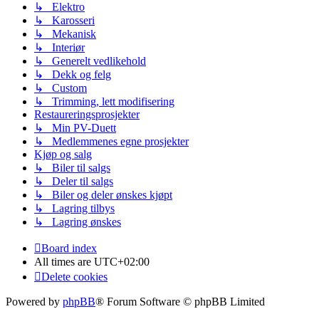
↳ Elektro
↳ Karosseri
↳ Mekanisk
↳ Interiør
↳ Generelt vedlikehold
↳ Dekk og felg
↳ Custom
↳ Trimming, lett modifisering
Restaureringsprosjekter
↳ Min PV-Duett
↳ Medlemmenes egne prosjekter
Kjøp og salg
↳ Biler til salgs
↳ Deler til salgs
↳ Biler og deler ønskes kjøpt
↳ Lagring tilbys
↳ Lagring ønskes
Board index
All times are
UTC+02:00
Delete cookies
Powered by
phpBB
® Forum Software © phpBB Limited