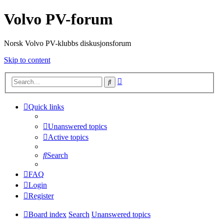
Volvo PV-forum
Norsk Volvo PV-klubbs diskusjonsforum
Skip to content
Advanced
Search
search
Quick links
Unanswered topics
Active topics
Search
FAQ
Login
Register
Board index
Search
Unanswered topics