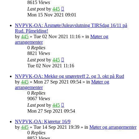
8615
Views
Last post
by
445
Mon 15 Nov 2021 09:01
NVPVK-OA: Årsmøte/Juleavslutning TIRSdag 16/11 på
Rud. Påmelding!
by
445
»
Tue 02 Nov 2021 11:16
» in
Møter og
arrangementer
0
Replies
8821
Views
Last post
by
445
Tue 02 Nov 2021 11:16
NVPVK-OA: Mekke og smøretreff 2. og 3. okt på Rud
by
445
»
Mon 27 Sep 2021 09:54
» in
Møter og
arrangementer
0
Replies
9067
Views
Last post
by
445
Mon 27 Sep 2021 09:54
NVPVK-OA: Kjøretur 16/9
by
445
»
Tue 14 Sep 2021 19:39
» in
Møter og arrangementer
0
Replies
8852
Views