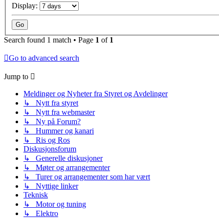
Display:
Search found 1 match • Page
1
of
1
Go to advanced search
Jump to
Meldinger og Nyheter fra Styret og Avdelinger
↳ Nytt fra styret
↳ Nytt fra webmaster
↳ Ny på Forum?
↳ Hummer og kanari
↳ Ris og Ros
Diskusjonsforum
↳ Generelle diskusjoner
↳ Møter og arrangementer
↳ Turer og arrangementer som har vært
↳ Nyttige linker
Teknisk
↳ Motor og tuning
↳ Elektro