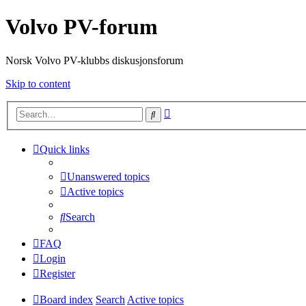
Volvo PV-forum
Norsk Volvo PV-klubbs diskusjonsforum
Skip to content
Advanced
Search
search
Quick links
Unanswered topics
Active topics
Search
FAQ
Login
Register
Board index
Search
Active topics