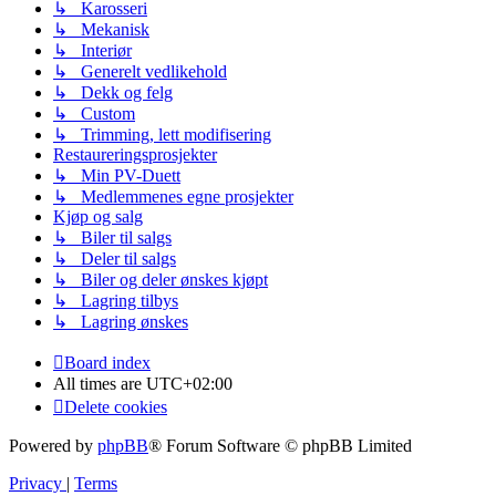
↳ Karosseri
↳ Mekanisk
↳ Interiør
↳ Generelt vedlikehold
↳ Dekk og felg
↳ Custom
↳ Trimming, lett modifisering
Restaureringsprosjekter
↳ Min PV-Duett
↳ Medlemmenes egne prosjekter
Kjøp og salg
↳ Biler til salgs
↳ Deler til salgs
↳ Biler og deler ønskes kjøpt
↳ Lagring tilbys
↳ Lagring ønskes
Board index
All times are
UTC+02:00
Delete cookies
Powered by
phpBB
® Forum Software © phpBB Limited
Privacy
|
Terms