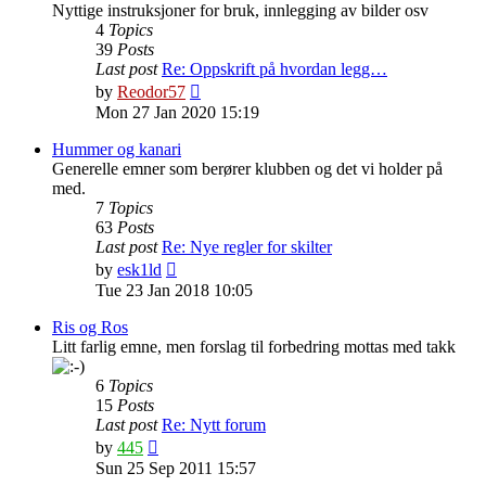
Nyttige instruksjoner for bruk, innlegging av bilder osv
4
Topics
39
Posts
Last post
Re: Oppskrift på hvordan legg…
View
by
Reodor57
the
Mon 27 Jan 2020 15:19
latest
post
Hummer og kanari
Generelle emner som berører klubben og det vi holder på
med.
7
Topics
63
Posts
Last post
Re: Nye regler for skilter
View
by
esk1ld
the
Tue 23 Jan 2018 10:05
latest
post
Ris og Ros
Litt farlig emne, men forslag til forbedring mottas med takk
6
Topics
15
Posts
Last post
Re: Nytt forum
View
by
445
the
Sun 25 Sep 2011 15:57
latest