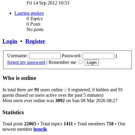
the
Fri 14 Sep 2012 10:53
latest
post
Lagring ønskes
0
Topics
0
Posts
No posts
Login
•
Register
Username:
Password:
I
forgot my password
|
Remember me
Who is online
In total there are
91
users online :: 0 registered, 0 hidden and 91
guests (based on users active over the past 5 minutes)
Most users ever online was
3092
on Sun 08 Mar 2026 08:27
Statistics
Total posts
22065
• Total topics
1411
• Total members
718
• Our
newest member
henrik