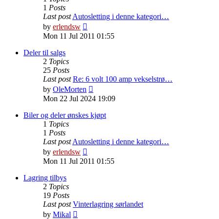
1
Posts
Last post
Autosletting i denne kategori…
View
by
erlendsw
the
Mon 11 Jul 2011 01:55
latest
post
Deler til salgs
2
Topics
25
Posts
Last post
Re: 6 volt 100 amp vekselstrø…
View
by
OleMorten
the
Mon 22 Jul 2024 19:09
latest
post
Biler og deler ønskes kjøpt
1
Topics
1
Posts
Last post
Autosletting i denne kategori…
View
by
erlendsw
the
Mon 11 Jul 2011 01:55
latest
post
Lagring tilbys
2
Topics
19
Posts
Last post
Vinterlagring sørlandet
View
by
Mikal