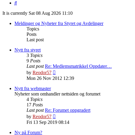
Search
It is currently Sat 08 Aug 2026 11:10
Meldinger og Nyheter fra Styret og Avdelinger
Topics
Posts
Last post
Nytt fra styret
3
Topics
9
Posts
Last post
Re: Medlemsmatrikkel Oppdater…
View
by
Reodor57
the
Mon 26 Nov 2012 12:39
latest
post
Nytt fra webmaster
Nyheter som omhandler nettsiden og forumet
4
Topics
17
Posts
Last post
Re: Forumet oppgradert
View
by
Reodor57
the
Fri 13 Sep 2019 08:14
latest
post
Ny på Forum?