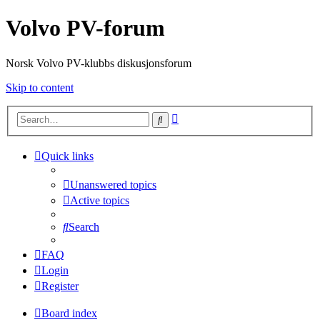
Volvo PV-forum
Norsk Volvo PV-klubbs diskusjonsforum
Skip to content
Advanced
Search
search
Quick links
Unanswered topics
Active topics
Search
FAQ
Login
Register
Board index