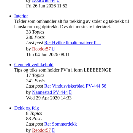
by
Rodtwitt444
the
Fri 26 Jun 2026 11:52
latest
post
Interiør
Tråder som omhandler alt fra trekking av stoler og taktrekk til
hanskerom og dørtrekk. Dvs det meste av interiøret.
33
Topics
286
Posts
Last post
Re: Hvilke limalternativer fi…
View
by
Reodor57
the
Thu 04 Jun 2026 08:11
latest
post
Generelt vedlikehold
Tips og triks som holder PV'n i form LEEEEENGE
17
Topics
241
Posts
Last post
Re: Vindusviskerblad PV-444 56
View
by
Nannestad PV-444
the
Wed 29 Apr 2020 14:33
latest
post
Dekk og felg
8
Topics
88
Posts
Last post
Re: Sommerdekk
View
by
Reodor57