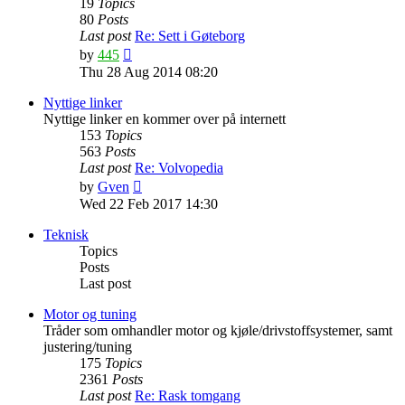
19
Topics
80
Posts
Last post
Re: Sett i Gøteborg
View
by
445
the
Thu 28 Aug 2014 08:20
latest
post
Nyttige linker
Nyttige linker en kommer over på internett
153
Topics
563
Posts
Last post
Re: Volvopedia
View
by
Gven
the
Wed 22 Feb 2017 14:30
latest
post
Teknisk
Topics
Posts
Last post
Motor og tuning
Tråder som omhandler motor og kjøle/drivstoffsystemer, samt
justering/tuning
175
Topics
2361
Posts
Last post
Re: Rask tomgang