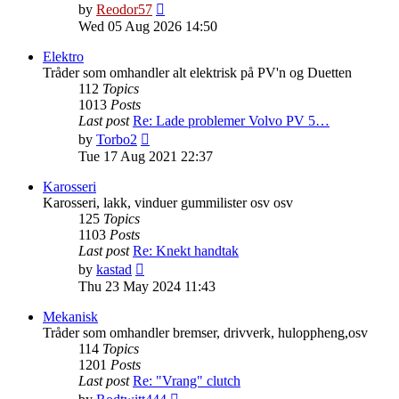
View
by
Reodor57
the
Wed 05 Aug 2026 14:50
latest
post
Elektro
Tråder som omhandler alt elektrisk på PV'n og Duetten
112
Topics
1013
Posts
Last post
Re: Lade problemer Volvo PV 5…
View
by
Torbo2
the
Tue 17 Aug 2021 22:37
latest
post
Karosseri
Karosseri, lakk, vinduer gummilister osv osv
125
Topics
1103
Posts
Last post
Re: Knekt handtak
View
by
kastad
the
Thu 23 May 2024 11:43
latest
post
Mekanisk
Tråder som omhandler bremser, drivverk, huloppheng,osv
114
Topics
1201
Posts
Last post
Re: "Vrang" clutch
View