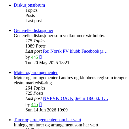
post
Diskusjonsforum
Topics
Posts
Last post
Generelle diskusjoner
Generelle diskusjoner som vedkommer vår hobby.
275
Topics
1989
Posts
Last post
Re: Norsk PV klubb Facebookgr…
View
by
445
the
Tue 20 May 2025 18:21
latest
post
Møter og arrangementer
Møter og arrangementer i andres og klubbens regi som trenger
ekstra markedsføring
264
Topics
725
Posts
Last post
NVPVK-OA: Kjøretur 18/6 kl. 1…
View
by
445
the
Sun 14 Jun 2026 19:09
latest
post
Turer og arrangementer som har vært
Innlegg om turer og arrangement som har vært