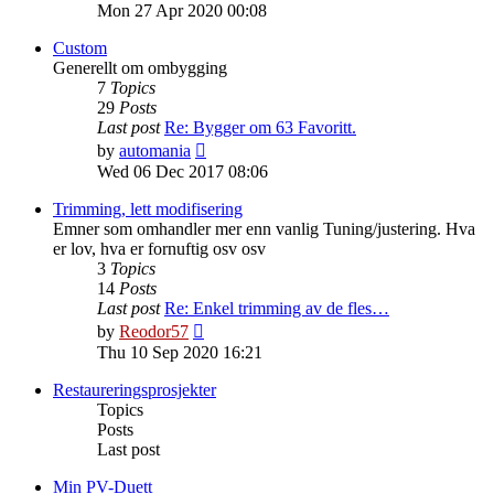
the
Mon 27 Apr 2020 00:08
latest
post
Custom
Generellt om ombygging
7
Topics
29
Posts
Last post
Re: Bygger om 63 Favoritt.
View
by
automania
the
Wed 06 Dec 2017 08:06
latest
post
Trimming, lett modifisering
Emner som omhandler mer enn vanlig Tuning/justering. Hva
er lov, hva er fornuftig osv osv
3
Topics
14
Posts
Last post
Re: Enkel trimming av de fles…
View
by
Reodor57
the
Thu 10 Sep 2020 16:21
latest
post
Restaureringsprosjekter
Topics
Posts
Last post
Min PV-Duett