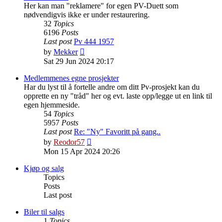
Her kan man "reklamere" for egen PV-Duett som
nødvendigvis ikke er under restaurering.
32
Topics
6196
Posts
Last post
Pv 444 1957
View
by
Mekker
the
Sat 29 Jun 2024 20:17
latest
post
Medlemmenes egne prosjekter
Har du lyst til å fortelle andre om ditt Pv-prosjekt kan du
opprette en ny "tråd" her og evt. laste opp/legge ut en link til
egen hjemmeside.
54
Topics
5957
Posts
Last post
Re: "Ny" Favoritt på gang..
View
by
Reodor57
the
Mon 15 Apr 2024 20:26
latest
post
Kjøp og salg
Topics
Posts
Last post
Biler til salgs
1
Topics