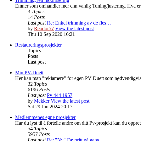
Trimming, lett modifisering
Emner som omhandler mer enn vanlig Tuning/justering. Hva er l
3
Topics
14
Posts
Last post
Re: Enkel trimming av de fles…
by
Reodor57
View the latest post
Thu 10 Sep 2020 16:21
Restaureringsprosjekter
Topics
Posts
Last post
Min PV-Duett
Her kan man "reklamere" for egen PV-Duett som nødvendigvis i
32
Topics
6196
Posts
Last post
Pv 444 1957
by
Mekker
View the latest post
Sat 29 Jun 2024 20:17
Medlemmenes egne prosjekter
Har du lyst til å fortelle andre om ditt Pv-prosjekt kan du oppre
54
Topics
5957
Posts
Last post
Re: "Ny" Favoritt på gang..