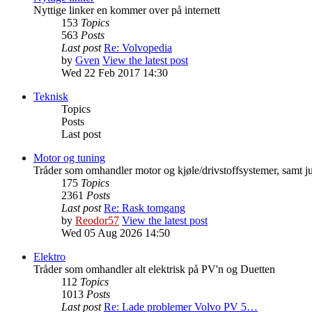
Nyttige linker en kommer over på internett
153
Topics
563
Posts
Last post
Re: Volvopedia
by
Gven
View the latest post
Wed 22 Feb 2017 14:30
Teknisk
Topics
Posts
Last post
Motor og tuning
Tråder som omhandler motor og kjøle/drivstoffsystemer, samt ju
175
Topics
2361
Posts
Last post
Re: Rask tomgang
by
Reodor57
View the latest post
Wed 05 Aug 2026 14:50
Elektro
Tråder som omhandler alt elektrisk på PV'n og Duetten
112
Topics
1013
Posts
Last post
Re: Lade problemer Volvo PV 5…