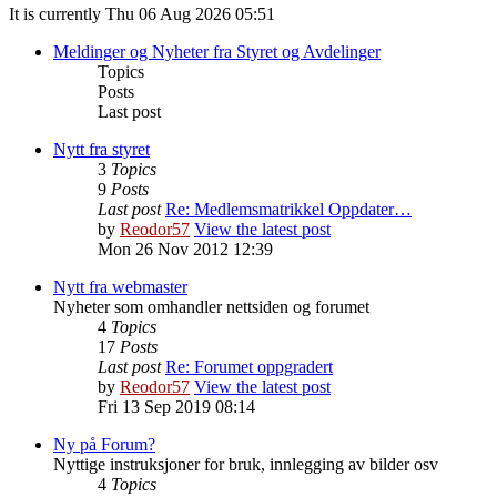
It is currently Thu 06 Aug 2026 05:51
Meldinger og Nyheter fra Styret og Avdelinger
Topics
Posts
Last post
Nytt fra styret
3
Topics
9
Posts
Last post
Re: Medlemsmatrikkel Oppdater…
by
Reodor57
View the latest post
Mon 26 Nov 2012 12:39
Nytt fra webmaster
Nyheter som omhandler nettsiden og forumet
4
Topics
17
Posts
Last post
Re: Forumet oppgradert
by
Reodor57
View the latest post
Fri 13 Sep 2019 08:14
Ny på Forum?
Nyttige instruksjoner for bruk, innlegging av bilder osv
4
Topics