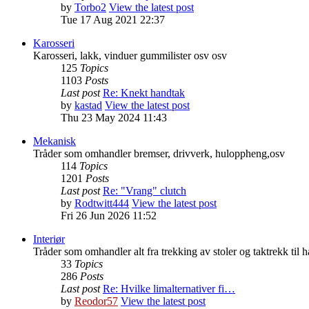
by
Torbo2
View the latest post
Tue 17 Aug 2021 22:37
Karosseri
Karosseri, lakk, vinduer gummilister osv osv
125
Topics
1103
Posts
Last post
Re: Knekt handtak
by
kastad
View the latest post
Thu 23 May 2024 11:43
Mekanisk
Tråder som omhandler bremser, drivverk, huloppheng,osv
114
Topics
1201
Posts
Last post
Re: "Vrang" clutch
by
Rodtwitt444
View the latest post
Fri 26 Jun 2026 11:52
Interiør
Tråder som omhandler alt fra trekking av stoler og taktrekk til 
33
Topics
286
Posts
Last post
Re: Hvilke limalternativer fi…
by
Reodor57
View the latest post