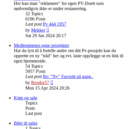
Her kan man "reklamere" for egen PV-Duett som
nødvendigvis ikke er under restaurering.
32
Topics
6196
Posts
Last post
Pv 444 1957
View
by
Mekker
the
Sat 29 Jun 2024 20:17
latest
post
Medlemmenes egne prosjekter
Har du lyst til å fortelle andre om ditt Pv-prosjekt kan du
opprette en ny "tråd" her og evt. laste opp/legge ut en link til
egen hjemmeside.
54
Topics
5957
Posts
Last post
Re: "Ny" Favoritt på gang..
View
by
Reodor57
the
Mon 15 Apr 2024 20:26
latest
post
Kjøp og salg
Topics
Posts
Last post
Biler til salgs
1
Topics