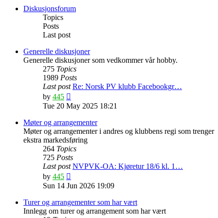
post
Diskusjonsforum
Topics
Posts
Last post
Generelle diskusjoner
Generelle diskusjoner som vedkommer vår hobby.
275
Topics
1989
Posts
Last post
Re: Norsk PV klubb Facebookgr…
View
by
445
the
Tue 20 May 2025 18:21
latest
post
Møter og arrangementer
Møter og arrangementer i andres og klubbens regi som trenger
ekstra markedsføring
264
Topics
725
Posts
Last post
NVPVK-OA: Kjøretur 18/6 kl. 1…
View
by
445
the
Sun 14 Jun 2026 19:09
latest
post
Turer og arrangementer som har vært
Innlegg om turer og arrangement som har vært