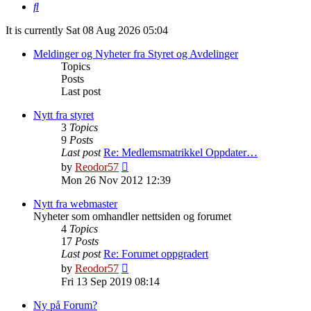
Search
It is currently Sat 08 Aug 2026 05:04
Meldinger og Nyheter fra Styret og Avdelinger
Topics
Posts
Last post
Nytt fra styret
3
Topics
9
Posts
Last post
Re: Medlemsmatrikkel Oppdater…
View
by
Reodor57
the
Mon 26 Nov 2012 12:39
latest
post
Nytt fra webmaster
Nyheter som omhandler nettsiden og forumet
4
Topics
17
Posts
Last post
Re: Forumet oppgradert
View
by
Reodor57
the
Fri 13 Sep 2019 08:14
latest
post
Ny på Forum?