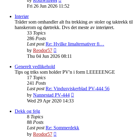
by
Rodtwitt444
the
Fri 26 Jun 2026 11:52
latest
post
Interiør
Tråder som omhandler alt fra trekking av stoler og taktrekk til
hanskerom og dørtrekk. Dvs det meste av interiøret.
33
Topics
286
Posts
Last post
Re: Hvilke limalternativer fi…
View
by
Reodor57
the
Thu 04 Jun 2026 08:11
latest
post
Generelt vedlikehold
Tips og triks som holder PV'n i form LEEEEENGE
17
Topics
241
Posts
Last post
Re: Vindusviskerblad PV-444 56
View
by
Nannestad PV-444
the
Wed 29 Apr 2020 14:33
latest
post
Dekk og felg
8
Topics
88
Posts
Last post
Re: Sommerdekk
View
by
Reodor57