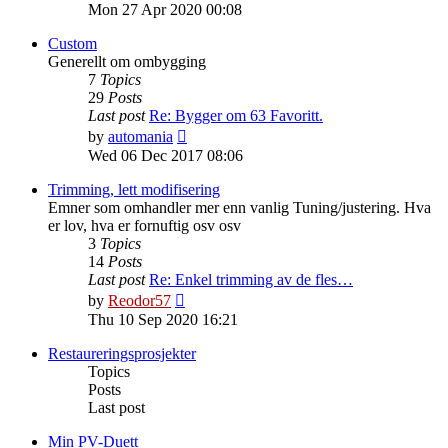
the
Mon 27 Apr 2020 00:08
latest
post
Custom
Generellt om ombygging
7
Topics
29
Posts
Last post
Re: Bygger om 63 Favoritt.
View
by
automania
the
Wed 06 Dec 2017 08:06
latest
post
Trimming, lett modifisering
Emner som omhandler mer enn vanlig Tuning/justering. Hva
er lov, hva er fornuftig osv osv
3
Topics
14
Posts
Last post
Re: Enkel trimming av de fles…
View
by
Reodor57
the
Thu 10 Sep 2020 16:21
latest
post
Restaureringsprosjekter
Topics
Posts
Last post
Min PV-Duett