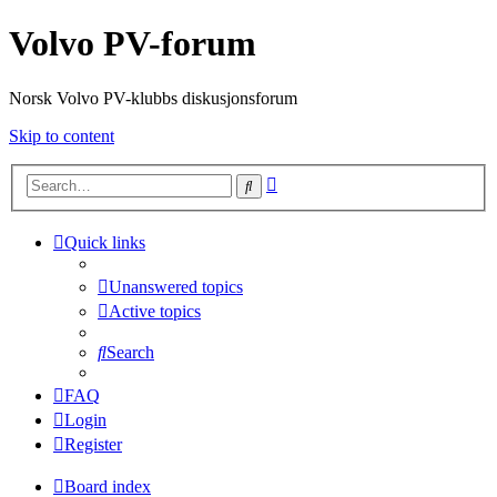
Volvo PV-forum
Norsk Volvo PV-klubbs diskusjonsforum
Skip to content
Advanced
Search
search
Quick links
Unanswered topics
Active topics
Search
FAQ
Login
Register
Board index