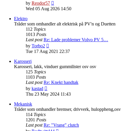
View
by
Reodor57
the
Wed 05 Aug 2026 14:50
latest
post
Elektro
Tråder som omhandler alt elektrisk på PV'n og Duetten
112
Topics
1013
Posts
Last post
Re: Lade problemer Volvo PV 5…
View
by
Torbo2
the
Tue 17 Aug 2021 22:37
latest
post
Karosseri
Karosseri, lakk, vinduer gummilister osv osv
125
Topics
1103
Posts
Last post
Re: Knekt handtak
View
by
kastad
the
Thu 23 May 2024 11:43
latest
post
Mekanisk
Tråder som omhandler bremser, drivverk, huloppheng,osv
114
Topics
1201
Posts
Last post
Re: "Vrang" clutch
View