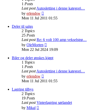
1
Posts
Last post
Autosletting i denne kategori…
View
by
erlendsw
the
Mon 11 Jul 2011 01:55
latest
post
Deler til salgs
2
Topics
25
Posts
Last post
Re: 6 volt 100 amp vekselstrø…
View
by
OleMorten
the
Mon 22 Jul 2024 19:09
latest
post
Biler og deler ønskes kjøpt
1
Topics
1
Posts
Last post
Autosletting i denne kategori…
View
by
erlendsw
the
Mon 11 Jul 2011 01:55
latest
post
Lagring tilbys
2
Topics
19
Posts
Last post
Vinterlagring sørlandet
View
by
Mikal