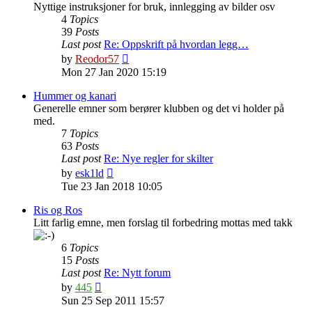
Nyttige instruksjoner for bruk, innlegging av bilder osv
4
Topics
39
Posts
Last post
Re: Oppskrift på hvordan legg…
View
by
Reodor57
the
Mon 27 Jan 2020 15:19
latest
post
Hummer og kanari
Generelle emner som berører klubben og det vi holder på
med.
7
Topics
63
Posts
Last post
Re: Nye regler for skilter
View
by
esk1ld
the
Tue 23 Jan 2018 10:05
latest
post
Ris og Ros
Litt farlig emne, men forslag til forbedring mottas med takk
6
Topics
15
Posts
Last post
Re: Nytt forum
View
by
445
the
Sun 25 Sep 2011 15:57
latest