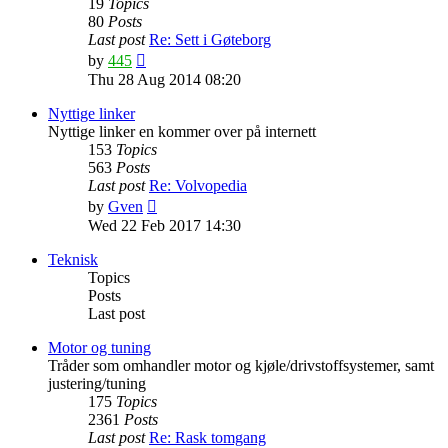
19
Topics
80
Posts
Last post
Re: Sett i Gøteborg
View
by
445
the
Thu 28 Aug 2014 08:20
latest
post
Nyttige linker
Nyttige linker en kommer over på internett
153
Topics
563
Posts
Last post
Re: Volvopedia
View
by
Gven
the
Wed 22 Feb 2017 14:30
latest
post
Teknisk
Topics
Posts
Last post
Motor og tuning
Tråder som omhandler motor og kjøle/drivstoffsystemer, samt
justering/tuning
175
Topics
2361
Posts
Last post
Re: Rask tomgang