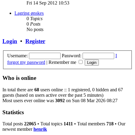
the
Fri 14 Sep 2012 10:53
latest
post
Lagring ønskes
0
Topics
0
Posts
No posts
Login
•
Register
Username:
Password:
I
forgot my password
|
Remember me
Who is online
In total there are
68
users online :: 1 registered, 0 hidden and 67
guests (based on users active over the past 5 minutes)
Most users ever online was
3092
on Sun 08 Mar 2026 08:27
Statistics
Total posts
22065
• Total topics
1411
• Total members
718
• Our
newest member
henrik