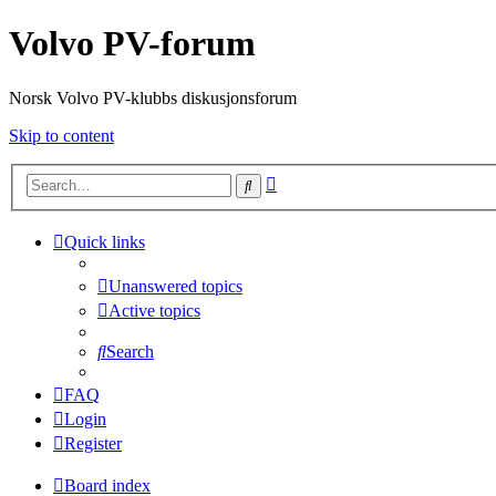
Volvo PV-forum
Norsk Volvo PV-klubbs diskusjonsforum
Skip to content
Advanced
Search
search
Quick links
Unanswered topics
Active topics
Search
FAQ
Login
Register
Board index