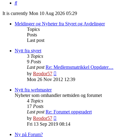
Search
It is currently Mon 10 Aug 2026 05:29
Meldinger og Nyheter fra Styret og Avdelinger
Topics
Posts
Last post
Nytt fra styret
3
Topics
9
Posts
Last post
Re: Medlemsmatrikkel Oppdater…
View
by
Reodor57
the
Mon 26 Nov 2012 12:39
latest
post
Nytt fra webmaster
Nyheter som omhandler nettsiden og forumet
4
Topics
17
Posts
Last post
Re: Forumet oppgradert
View
by
Reodor57
the
Fri 13 Sep 2019 08:14
latest
post
Ny på Forum?