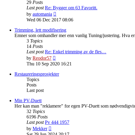
29
Posts
Last post
Re: Bygger om 63 Favoritt.
View
by
automania
the
Wed 06 Dec 2017 08:06
latest
post
Trimming, lett modifisering
Emner som omhandler mer enn vanlig Tuning/justering. Hva er l
3
Topics
14
Posts
Last post
Re: Enkel trimming av de fles…
View
by
Reodor57
the
Thu 10 Sep 2020 16:21
latest
post
Restaureringsprosjekter
Topics
Posts
Last post
Min PV-Duett
Her kan man "reklamere" for egen PV-Duett som nødvendigvis i
32
Topics
6196
Posts
Last post
Pv 444 1957
View
by
Mekker
the
Sat 29 Jun 2024 20:17