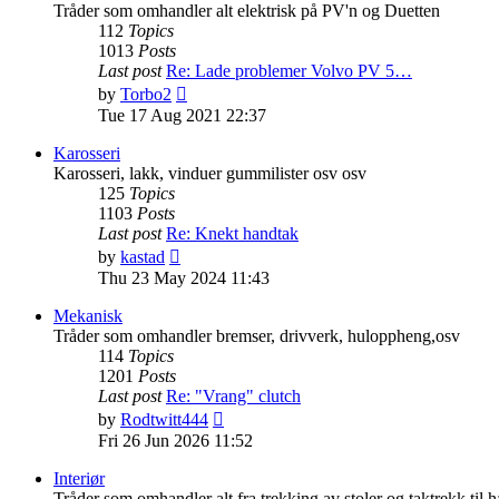
Tråder som omhandler alt elektrisk på PV'n og Duetten
112
Topics
1013
Posts
Last post
Re: Lade problemer Volvo PV 5…
View
by
Torbo2
the
Tue 17 Aug 2021 22:37
latest
post
Karosseri
Karosseri, lakk, vinduer gummilister osv osv
125
Topics
1103
Posts
Last post
Re: Knekt handtak
View
by
kastad
the
Thu 23 May 2024 11:43
latest
post
Mekanisk
Tråder som omhandler bremser, drivverk, huloppheng,osv
114
Topics
1201
Posts
Last post
Re: "Vrang" clutch
View
by
Rodtwitt444
the
Fri 26 Jun 2026 11:52
latest
post
Interiør
Tråder som omhandler alt fra trekking av stoler og taktrekk til 