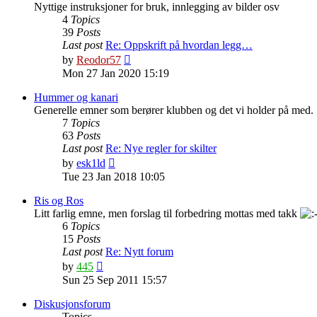
Nyttige instruksjoner for bruk, innlegging av bilder osv
4
Topics
39
Posts
Last post
Re: Oppskrift på hvordan legg…
View
by
Reodor57
the
Mon 27 Jan 2020 15:19
latest
post
Hummer og kanari
Generelle emner som berører klubben og det vi holder på med.
7
Topics
63
Posts
Last post
Re: Nye regler for skilter
View
by
esk1ld
the
Tue 23 Jan 2018 10:05
latest
post
Ris og Ros
Litt farlig emne, men forslag til forbedring mottas med takk
6
Topics
15
Posts
Last post
Re: Nytt forum
View
by
445
the
Sun 25 Sep 2011 15:57
latest
post
Diskusjonsforum
Topics