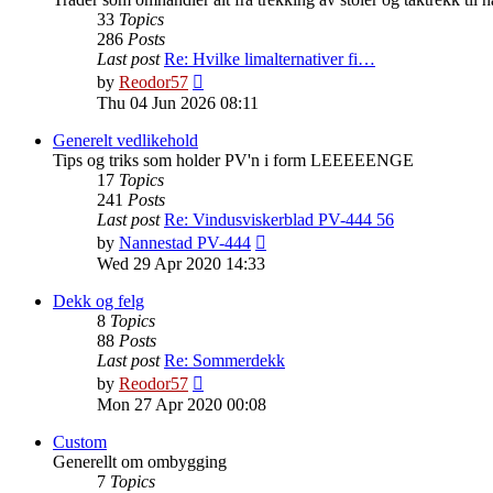
33
Topics
286
Posts
Last post
Re: Hvilke limalternativer fi…
View
by
Reodor57
the
Thu 04 Jun 2026 08:11
latest
post
Generelt vedlikehold
Tips og triks som holder PV'n i form LEEEEENGE
17
Topics
241
Posts
Last post
Re: Vindusviskerblad PV-444 56
View
by
Nannestad PV-444
the
Wed 29 Apr 2020 14:33
latest
post
Dekk og felg
8
Topics
88
Posts
Last post
Re: Sommerdekk
View
by
Reodor57
the
Mon 27 Apr 2020 00:08
latest
post
Custom
Generellt om ombygging
7
Topics