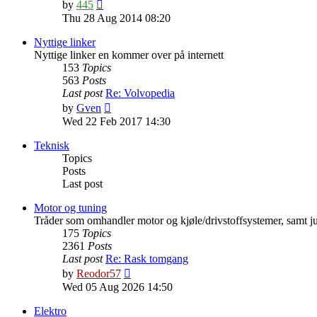
View
by
445
the
Thu 28 Aug 2014 08:20
latest
post
Nyttige linker
Nyttige linker en kommer over på internett
153
Topics
563
Posts
Last post
Re: Volvopedia
View
by
Gven
the
Wed 22 Feb 2017 14:30
latest
post
Teknisk
Topics
Posts
Last post
Motor og tuning
Tråder som omhandler motor og kjøle/drivstoffsystemer, samt ju
175
Topics
2361
Posts
Last post
Re: Rask tomgang
View
by
Reodor57
the
Wed 05 Aug 2026 14:50
latest
post
Elektro