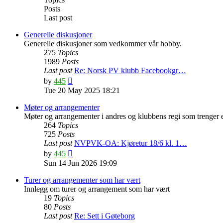
Posts
Last post
Generelle diskusjoner
Generelle diskusjoner som vedkommer vår hobby.
275
Topics
1989
Posts
Last post
Re: Norsk PV klubb Facebookgr…
View
by
445
the
Tue 20 May 2025 18:21
latest
post
Møter og arrangementer
Møter og arrangementer i andres og klubbens regi som trenger 
264
Topics
725
Posts
Last post
NVPVK-OA: Kjøretur 18/6 kl. 1…
View
by
445
the
Sun 14 Jun 2026 19:09
latest
post
Turer og arrangementer som har vært
Innlegg om turer og arrangement som har vært
19
Topics
80
Posts
Last post
Re: Sett i Gøteborg